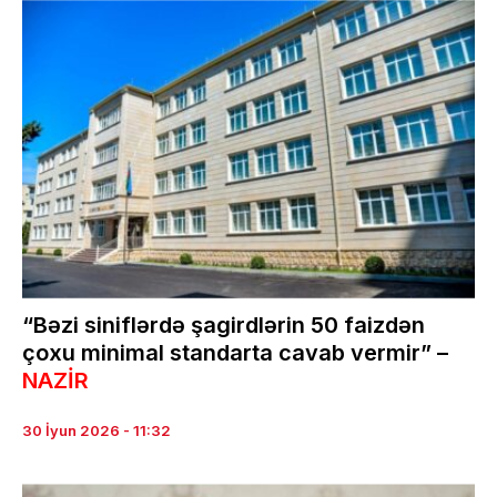
“Bəzi siniflərdə şagirdlərin 50 faizdən
çoxu minimal standarta cavab vermir” –
NAZİR
30 İyun 2026 - 11:32