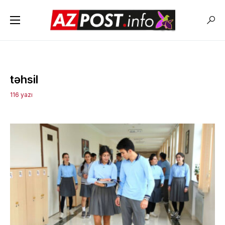
təhsil
116 yazı