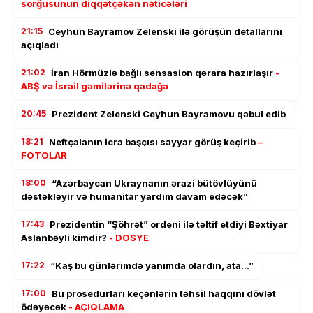
sorğusunun diqqətçəkən nəticələri
21:15
Ceyhun Bayramov Zelenski ilə görüşün detallarını
açıqladı
21:02
İran Hörmüzlə bağlı sensasion qərara hazırlaşır
-
ABŞ və İsrail gəmilərinə qadağa
20:45
Prezident Zelenski Ceyhun Bayramovu qəbul edib
18:21
Neftçalanın icra başçısı səyyar görüş keçirib
–
FOTOLAR
18:00
“Azərbaycan Ukraynanın ərazi bütövlüyünü
dəstəkləyir və humanitar yardım davam edəcək”
17:43
Prezidentin “Şöhrət” ordeni ilə təltif etdiyi Bəxtiyar
Aslanbəyli kimdir?
- DOSYE
17:22
“Kaş bu günlərimdə yanımda olardın, ata…”
17:00
Bu prosedurları keçənlərin təhsil haqqını dövlət
ödəyəcək
- AÇIQLAMA