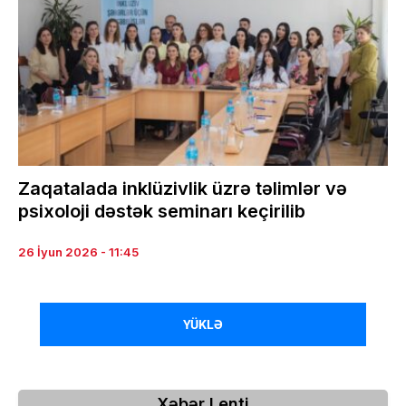
Zaqatalada inklüzivlik üzrə təlimlər və
psixoloji dəstək seminarı keçirilib
26 İyun 2026 - 11:45
YÜKLƏ
Xəbər Lenti