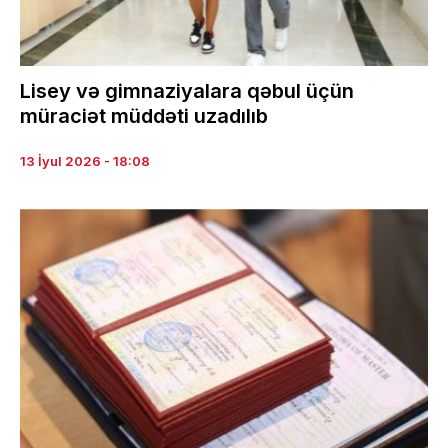
Lisey və gimnaziyalara qəbul üçün
müraciət müddəti uzadılıb
13 İyul 2026 - 18:08