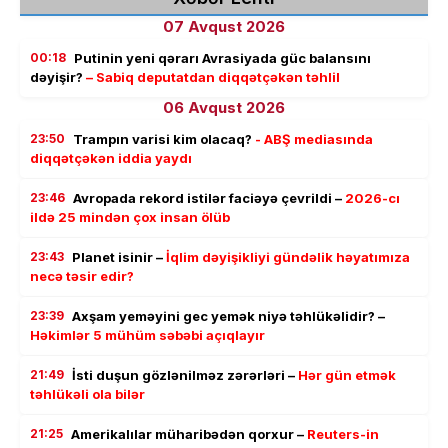
07 Avqust 2026
00:18
Putinin yeni qərarı Avrasiyada güc balansını
dəyişir?
– Sabiq deputatdan diqqətçəkən təhlil
06 Avqust 2026
23:50
Trampın varisi kim olacaq?
- ABŞ mediasında
diqqətçəkən iddia yaydı
23:46
Avropada rekord istilər faciəyə çevrildi –
2026-cı
ildə 25 mindən çox insan ölüb
23:43
Planet isinir –
İqlim dəyişikliyi gündəlik həyatımıza
necə təsir edir?
23:39
Axşam yeməyini gec yemək niyə təhlükəlidir? –
Həkimlər 5 mühüm səbəbi açıqlayır
21:49
İsti duşun gözlənilməz zərərləri –
Hər gün etmək
təhlükəli ola bilər
21:25
Amerikalılar müharibədən qorxur –
Reuters-in