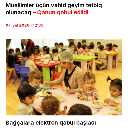
Müəllimlər üçün vahid geyim tətbiq
olunacaq
– Qanun qəbul edildi
07 İyul 2026 - 12:05
Bağçalara elektron qəbul başladı