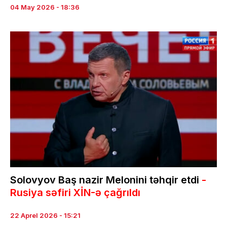
04 May 2026 - 18:36
Solovyov Baş nazir Melonini təhqir etdi
-
Rusiya səfiri XİN-ə çağrıldı
22 Aprel 2026 - 15:21