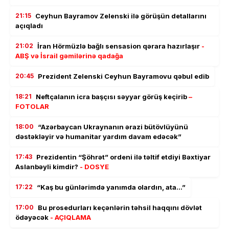
21:15
Ceyhun Bayramov Zelenski ilə görüşün detallarını
açıqladı
21:02
İran Hörmüzlə bağlı sensasion qərara hazırlaşır
-
ABŞ və İsrail gəmilərinə qadağa
20:45
Prezident Zelenski Ceyhun Bayramovu qəbul edib
18:21
Neftçalanın icra başçısı səyyar görüş keçirib
–
FOTOLAR
18:00
“Azərbaycan Ukraynanın ərazi bütövlüyünü
dəstəkləyir və humanitar yardım davam edəcək”
17:43
Prezidentin “Şöhrət” ordeni ilə təltif etdiyi Bəxtiyar
Aslanbəyli kimdir?
- DOSYE
17:22
“Kaş bu günlərimdə yanımda olardın, ata…”
17:00
Bu prosedurları keçənlərin təhsil haqqını dövlət
ödəyəcək
- AÇIQLAMA