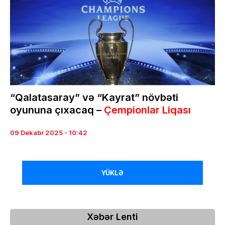
“Qalatasaray” və “Kayrat” növbəti
oyununa çıxacaq –
Çempionlar Liqası
09 Dekabr 2025 - 10:42
YÜKLƏ
Xəbər Lenti