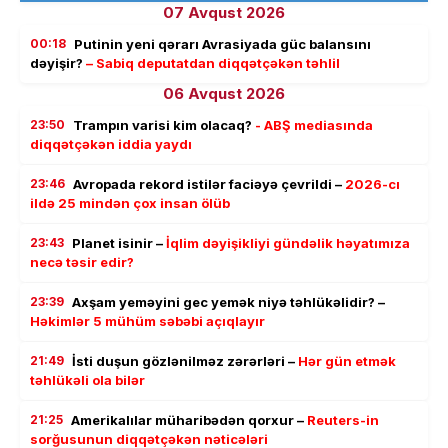
07 Avqust 2026
00:18
Putinin yeni qərarı Avrasiyada güc balansını
dəyişir?
– Sabiq deputatdan diqqətçəkən təhlil
06 Avqust 2026
23:50
Trampın varisi kim olacaq?
- ABŞ mediasında
diqqətçəkən iddia yaydı
23:46
Avropada rekord istilər faciəyə çevrildi –
2026-cı
ildə 25 mindən çox insan ölüb
23:43
Planet isinir –
İqlim dəyişikliyi gündəlik həyatımıza
necə təsir edir?
23:39
Axşam yeməyini gec yemək niyə təhlükəlidir? –
Həkimlər 5 mühüm səbəbi açıqlayır
21:49
İsti duşun gözlənilməz zərərləri –
Hər gün etmək
təhlükəli ola bilər
21:25
Amerikalılar müharibədən qorxur –
Reuters-in
sorğusunun diqqətçəkən nəticələri