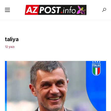
taliya
12 yazı