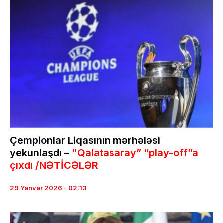
Çempionlar Liqasının mərhələsi
yekunlaşdı –
"Qalatasaray” “play-off”a
çıxdı /NƏTİCƏLƏR
29 Yanvar 2026 - 02:13