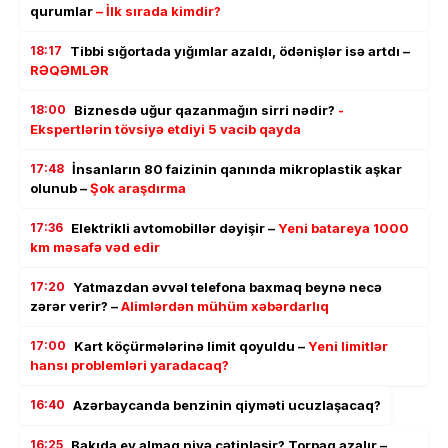
qurumlar
– İlk sırada kimdir?
18:17
Tibbi sığortada yığımlar azaldı, ödənişlər isə artdı –
RƏQƏMLƏR
18:00
Biznesdə uğur qazanmağın sirri nədir?
-
Ekspertlərin tövsiyə etdiyi 5 vacib qayda
17:48
İnsanların 80 faizinin qanında mikroplastik aşkar
olunub –
Şok araşdırma
17:36
Elektrikli avtomobillər dəyişir –
Yeni batareya 1000
km məsafə vəd edir
17:20
Yatmazdan əvvəl telefona baxmaq beynə necə
zərər verir? –
Alimlərdən mühüm xəbərdarlıq
17:00
Kart köçürmələrinə limit qoyuldu –
Yeni limitlər
hansı problemləri yaradacaq?
16:40
Azərbaycanda benzinin qiyməti ucuzlaşacaq?
16:25
Bakıda ev almaq niyə çətinləşir? Torpaq azalır –