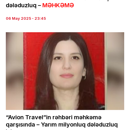
dələduzluq –
MƏHKƏMƏ
06 May 2025 - 23:45
“Avion Travel”in rəhbəri məhkəmə
qarşısında – Yarım milyonluq dələduzluq