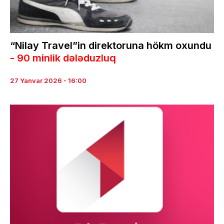
“Nilay Travel”in direktoruna hökm oxundu
- 90 minlik dələduzluq
27 Yanvar 2026 - 16:00