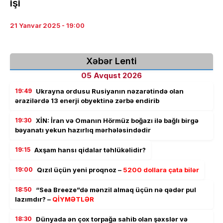
işi
21 Yanvar 2025 - 19:00
Xəbər Lenti
05 Avqust 2026
19:49
Ukrayna ordusu Rusiyanın nəzarətində olan
ərazilərdə 13 enerji obyektinə zərbə endirib
19:30
XİN: İran və Omanın Hörmüz boğazı ilə bağlı birgə
bəyanatı yekun hazırlıq mərhələsindədir
19:15
Axşam hansı qidalar təhlükəlidir?
19:00
Qızıl üçün yeni proqnoz –
5200 dollara çata bilər
18:50
“Sea Breeze”də mənzil almaq üçün nə qədər pul
lazımdır? –
QİYMƏTLƏR
18:30
Dünyada ən çox torpağa sahib olan şəxslər və