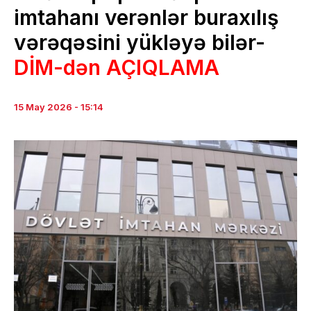
imtahanı verənlər buraxılış
vərəqəsini yükləyə bilər-
DİM-dən AÇIQLAMA
15 May 2026 - 15:14