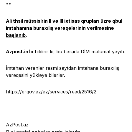
**
Ali tәhsil müәssisәlәrinә II və III ixtisas qrupları üzrə qәbul
imtahanına buraxılış vərəqələrinin verilməsinə
başlanıb
.
Azpost.info
bildirir ki, bu barədə DİM məlumat yayıb.
İmtahan verənlər rəsmi saytdan imtahana buraxılış
vərəqəsini yükləyə bilərlər.
https://e-gov.az/az/services/read/2516/2
AzPost.az