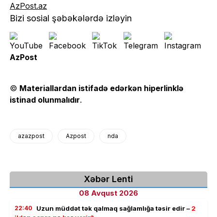
AzPost.az
Bizi sosial şəbəkələrdə izləyin
AzPost
©
Materiallardan istifadə edərkən hiperlinklə
istinad olunmalıdır
.
azazpost
Azpost
nda
Xəbər Lenti
08 Avqust 2026
22:40
Uzun müddət tək qalmaq sağlamlığa təsir edir –
2