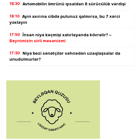
18:30
Avtomobilin ömrünü qısaldan 8 sürücülük vərdişi
18:10
Ayın axırına cibdə pulunuz qalmırsa, bu 7 xərci
yoxlayın
17:50
İnsan niyə keçmişi xatırlayanda kövrəlir? –
Beynimizin sirli mexanizmi
17:30
Niyə bəzi sənətçilər səhnədən uzaqlaşsalar da
unudulmurlar?