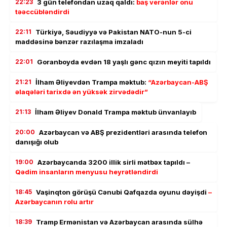
22:23
3 gün telefondan uzaq qaldı:
baş verənlər onu
təəccübləndirdi
22:11
Türkiyə, Səudiyyə və Pakistan NATO-nun 5-ci
maddəsinə bənzər razılaşma imzaladı
22:01
Goranboyda evdən 18 yaşlı gənc qızın meyiti tapıldı
21:21
İlham Əliyevdən Trampa məktub:
“Azərbaycan-ABŞ
əlaqələri tarixdə ən yüksək zirvədədir”
21:13
İlham Əliyev Donald Trampa məktub ünvanlayıb
20:00
Azərbaycan və ABŞ prezidentləri arasında telefon
danışığı olub
19:00
Azərbaycanda 3200 illik sirli mətbəx tapıldı –
Qədim insanların menyusu heyrətləndirdi
18:45
Vaşinqton görüşü Cənubi Qafqazda oyunu dəyişdi
–
Azərbaycanın rolu artır
18:39
Tramp Ermənistan və Azərbaycan arasında sülhə