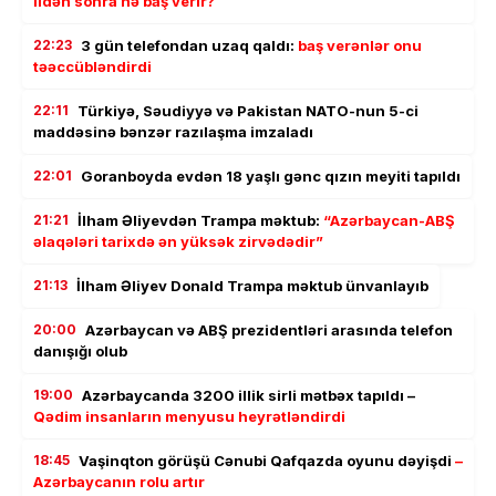
ildən sonra nə baş verir?
22:23
3 gün telefondan uzaq qaldı:
baş verənlər onu
təəccübləndirdi
22:11
Türkiyə, Səudiyyə və Pakistan NATO-nun 5-ci
maddəsinə bənzər razılaşma imzaladı
22:01
Goranboyda evdən 18 yaşlı gənc qızın meyiti tapıldı
21:21
İlham Əliyevdən Trampa məktub:
“Azərbaycan-ABŞ
əlaqələri tarixdə ən yüksək zirvədədir”
21:13
İlham Əliyev Donald Trampa məktub ünvanlayıb
20:00
Azərbaycan və ABŞ prezidentləri arasında telefon
danışığı olub
19:00
Azərbaycanda 3200 illik sirli mətbəx tapıldı –
Qədim insanların menyusu heyrətləndirdi
18:45
Vaşinqton görüşü Cənubi Qafqazda oyunu dəyişdi
–
Azərbaycanın rolu artır