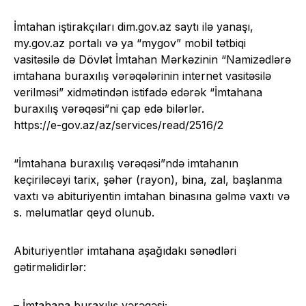
İmtahan iştirakçıları
dim.gov.az
saytı ilə yanaşı,
my.gov.az
portalı və ya “mygov” mobil tətbiqi
vasitəsilə də Dövlət İmtahan Mərkəzinin “Namizədlərə
imtahana buraxılış vərəqələrinin internet vasitəsilə
verilməsi” xidmətindən istifadə edərək “İmtahana
buraxılış vərəqəsi”ni çap edə bilərlər.
https://e-gov.az/az/services/read/2516/2
“İmtahana buraxılış vərəqəsi”ndə imtahanın
keçiriləcəyi tarix, şəhər (rayon), bina, zal, başlanma
vaxtı və abituriyentin imtahan binasına gəlmə vaxtı və
s. məlumatlar qeyd olunub.
Abituriyentlər imtahana aşağıdakı sənədləri
gətirməlidirlər:
– İmtahana buraxılış vərəqəsi;