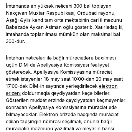
İmtahanda ən yüksək nəticəni 300 bal toplayan
Naxçıvan Muxtar Respublikası, Ordubad rayonu,
Aşağı Əylis kənd tam orta məktəbinin cari il məzunu
Babazadə Ayxan Asiman oğlu göstərib. Xatırladaq ki,
imtahanda toplanılması mümkün olan maksimal bal
300-dür.
İmtahan nəticələri ilə bağlı müraciətlərə baxılması
üçün DİM-də Apellyasiya Komissiyası fəaliyyət
göstərəcək. Apellyasiya Komissiyasına müraciət
etmək istəyənlər 18 may saat 10:00-dan 20 may saat
17:00-dək DİM-in saytında yerləşdiriləcək
elektron
ərizəni
doldurmaqla qeydiyyatdan keçə bilərlər.
Göstərilən müddət ərzində qeydiyyatdan keçməyənlər
sonradan Apellyasiya Komissiyasına müraciət edə
bilməyəcəklər. Elektron ərizədə haqqında müraciət
edilən tapşırığın nömrəsi seçilməli, onunla bağlı
müraciətin məzmunu yazılmalı və meyarın hansı