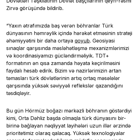
Dövlətləri Təşkilatının Dövlət başçılarının qeyri-rəsmi
Zirvə görüşündə bildirib.
“Yaxın ətrafımızda baş verən böhranlar Türk
dünyasının həmrəylik içində hərəkət etməsinin strateji
əhəmiyyətini bir daha ortaya
qoyub
. Geosiyasi
sınaqlar qarşısında məsləhətləşmə mexanizmlərimizi
və koordinasiyamızı gücləndirməliyik. TDT+
formatının ən qısa zamanda həyata keçirilməsini
faydalı hesab edirik. Bizim və nazirlərimizin artan
təmasları türk dövlətlərinin artıq ortaq məsələlər
qarşısında yüksək səviyyəli reflekslər qazandığını
təsdiqləyir.
Bu gün Hörmüz boğazı mərkəzli böhranın göstərdiyi
kimi, Orta Dəhliz başda olmaqla türk dünyasını bir-
birinə bağlayan nəqliyyat layihələri uzun illər ərzində
prioritetimiz olaraq qalacaq. Yüksək texnologiyalar