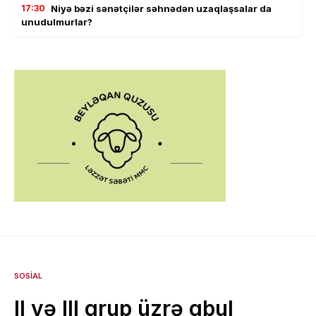
17:30
Niyə bəzi sənətçilər səhnədən uzaqlaşsalar da
unudulmurlar?
SOSIAL
II və III qrup üzrə qәbul