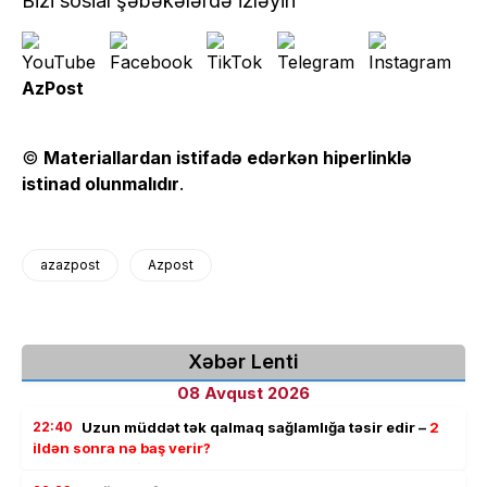
Bizi sosial şəbəkələrdə izləyin
AzPost
©
Materiallardan istifadə edərkən hiperlinklə
istinad olunmalıdır
.
azazpost
Azpost
Xəbər Lenti
08 Avqust 2026
22:40
Uzun müddət tək qalmaq sağlamlığa təsir edir –
2
ildən sonra nə baş verir?