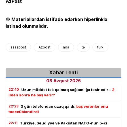
AzPost
©
Materiallardan istifadə edərkən hiperlinklə
istinad olunmalıdır
.
azazpost
Azpost
nda
tə
türk
Xəbər Lenti
08 Avqust 2026
22:40
Uzun müddət tək qalmaq sağlamlığa təsir edir –
2
ildən sonra nə baş verir?
22:23
3 gün telefondan uzaq qaldı:
baş verənlər onu
təəccübləndirdi
22:11
Türkiyə, Səudiyyə və Pakistan NATO-nun 5-ci