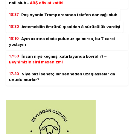
nail olub –
ABŞ dövlət katibi
18:37
Paşinyanla Tramp arasında telefon danışığı olub
18:30
Avtomobilin ömrünü qısaldan 8 sürücülük vərdişi
18:10
Ayın axırına cibdə pulunuz qalmırsa, bu 7 xərci
yoxlayın
17:50
İnsan niyə keçmişi xatırlayanda kövrəlir? –
Beynimizin sirli mexanizmi
17:30
Niyə bəzi sənətçilər səhnədən uzaqlaşsalar da
unudulmurlar?