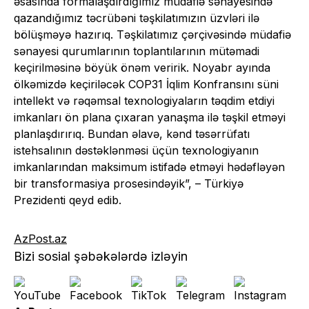
əsasında formalaşdırdığımız müdafiə sənayesində
qazandığımız təcrübəni təşkilatımızın üzvləri ilə
bölüşməyə hazırıq. Təşkilatımız çərçivəsində müdafiə
sənayesi qurumlarının toplantılarının mütəmadi
keçirilməsinə böyük önəm veririk. Noyabr ayında
ölkəmizdə keçiriləcək COP31 İqlim Konfransını süni
intellekt və rəqəmsal texnologiyaların təqdim etdiyi
imkanları ön plana çıxaran yanaşma ilə təşkil etməyi
planlaşdırırıq. Bundan əlavə, kənd təsərrüfatı
istehsalının dəstəklənməsi üçün texnologiyanın
imkanlarından maksimum istifadə etməyi hədəfləyən
bir transformasiya prosesindəyik”, – Türkiyə
Prezidenti qeyd edib.
AzPost.az
Bizi sosial şəbəkələrdə izləyin