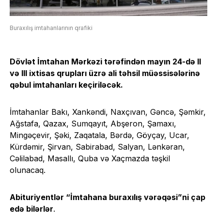
Buraxılış imtahanlarının qrafiki
Dövlət İmtahan Mərkəzi tərəfindən mayın 24-də II
və III ixtisas qrupları üzrə ali təhsil müəssisələrinə
qəbul imtahanları
keçiriləcək
.
İmtahanlar Bakı, Xankəndi, Naxçıvan, Gəncə, Şəmkir,
Ağstafa, Qazax, Sumqayıt, Abşeron, Şamaxı,
Mingəçevir, Şəki, Zaqatala, Bərdə, Göyçay, Ucar,
Kürdəmir, Şirvan, Sabirabad, Salyan, Lənkəran,
Cəlilabad, Masallı, Quba və Xaçmazda təşkil
olunacaq.
Abituriyentlər “İmtahana buraxılış vərəqəsi”ni çap
edə bilərlər
.