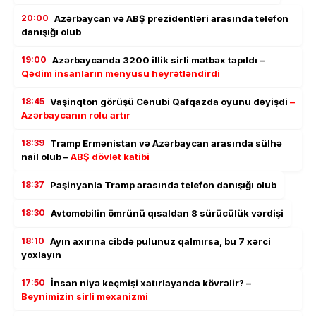
20:00
Azərbaycan və ABŞ prezidentləri arasında telefon
danışığı olub
19:00
Azərbaycanda 3200 illik sirli mətbəx tapıldı –
Qədim insanların menyusu heyrətləndirdi
18:45
Vaşinqton görüşü Cənubi Qafqazda oyunu dəyişdi
–
Azərbaycanın rolu artır
18:39
Tramp Ermənistan və Azərbaycan arasında sülhə
nail olub –
ABŞ dövlət katibi
18:37
Paşinyanla Tramp arasında telefon danışığı olub
18:30
Avtomobilin ömrünü qısaldan 8 sürücülük vərdişi
18:10
Ayın axırına cibdə pulunuz qalmırsa, bu 7 xərci
yoxlayın
17:50
İnsan niyə keçmişi xatırlayanda kövrəlir? –
Beynimizin sirli mexanizmi