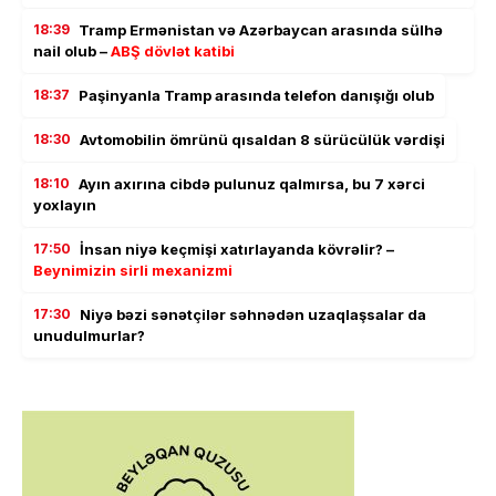
18:39
Tramp Ermənistan və Azərbaycan arasında sülhə
nail olub –
ABŞ dövlət katibi
18:37
Paşinyanla Tramp arasında telefon danışığı olub
18:30
Avtomobilin ömrünü qısaldan 8 sürücülük vərdişi
18:10
Ayın axırına cibdə pulunuz qalmırsa, bu 7 xərci
yoxlayın
17:50
İnsan niyə keçmişi xatırlayanda kövrəlir? –
Beynimizin sirli mexanizmi
17:30
Niyə bəzi sənətçilər səhnədən uzaqlaşsalar da
unudulmurlar?