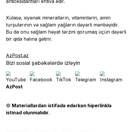
antioksidantları ehtiva edir.
Xülasə, siyənək mineralların, vitaminlərin, amin
turşularının və sağlam yağların dəyərli mənbəyidir.
Bu da onu sağlam həyat tərzini qorumaq üçün dəyərli
bir qida halına gətirir.
AzPost.az
Bizi sosial şəbəkələrdə izləyin
AzPost
©
Materiallardan istifadə edərkən hiperlinklə
istinad olunmalıdır
.