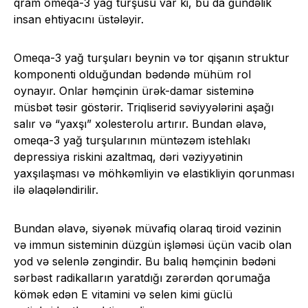
qram omeqa-3 yağ turşusu var ki, bu da gündəlik
insan ehtiyacını üstələyir.
Omeqa-3 yağ turşuları beynin və tor qişanın struktur
komponenti olduğundan bədəndə mühüm rol
oynayır. Onlar həmçinin ürək-damar sisteminə
müsbət təsir göstərir. Triqliserid səviyyələrini aşağı
salır və “yaxşı” xolesterolu artırır. Bundan əlavə,
omeqa-3 yağ turşularının müntəzəm istehlakı
depressiya riskini azaltmaq, dəri vəziyyətinin
yaxşılaşması və möhkəmliyin və elastikliyin qorunması
ilə əlaqələndirilir.
Bundan əlavə, siyənək müvafiq olaraq tiroid vəzinin
və immun sisteminin düzgün işləməsi üçün vacib olan
yod və selenlə zəngindir. Bu balıq həmçinin bədəni
sərbəst radikalların yaratdığı zərərdən qorumağa
kömək edən E vitamini və selen kimi güclü