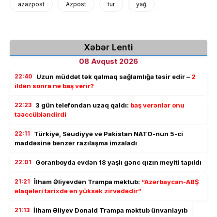
azazpost
Azpost
tur
yağ
Xəbər Lenti
08 Avqust 2026
22:40
Uzun müddət tək qalmaq sağlamlığa təsir edir –
2
ildən sonra nə baş verir?
22:23
3 gün telefondan uzaq qaldı:
baş verənlər onu
təəccübləndirdi
22:11
Türkiyə, Səudiyyə və Pakistan NATO-nun 5-ci
maddəsinə bənzər razılaşma imzaladı
22:01
Goranboyda evdən 18 yaşlı gənc qızın meyiti tapıldı
21:21
İlham Əliyevdən Trampa məktub:
“Azərbaycan-ABŞ
əlaqələri tarixdə ən yüksək zirvədədir”
21:13
İlham Əliyev Donald Trampa məktub ünvanlayıb