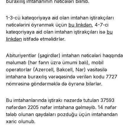
buraxılış imtahanının nəticələri bilinib.
1-3-cü kateqoriyaya aid olan imtahan iştirakçıları
nəticələrini öyrənmək üçün
bu linkdən
, 4-7-ci
kateqoriyaya aid olan imtahan iştirakçıları isə
bu
linkdən
istifadə etməlidirlər.
Abituriyentlər (şagirdlər) imtahan nəticələri haqqında
məlumatı (hər fənn üzrə ümumi balı), mobil
operatorlar (Azercell, Bakcell, Nar) vasitəsilə
imtahana buraxılış vərəqəsində verilən kodu 7727
nömrəsinə göndərməklə də öyrənə bilərlər.
Bu imtahanlarında iştirakı nəzərdə tutulan 37593
nəfərdən 2205 nəfər imtahana gəlməyib. 14 nəfər
tələb olunan qaydaları pozduğu üçün imtahandan
xaric olunub.