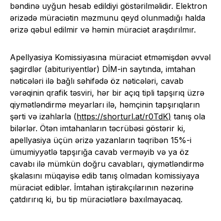
bəndinə uyğun hesab edildiyi göstərilməlidir. Elektron
ərizədə müraciətin məzmunu qeyd olunmadığı halda
ərizə qəbul edilmir və həmin müraciət araşdırılmır.
Apellyasiya Komissiyasına müraciət etməmişdən əvvəl
şagirdlər (abituriyentlər) DİM-in saytında, imtahan
nəticələri ilə bağlı səhifədə öz nəticələri, cavab
vərəqinin qrafik təsviri, hər bir açıq tipli tapşırıq üzrə
qiymətləndirmə meyarları ilə, həmçinin tapşırıqların
şərti və izahlarla (
https://shorturl.at/r0TdK
)
tanış ola
bilərlər. Ötən imtahanların təcrübəsi göstərir ki,
apellyasiya üçün ərizə yazanların təqribən 15%-i
ümumiyyətlə tapşırığa cavab verməyib və ya öz
cavabı ilə mümkün doğru cavabları, qiymətləndirmə
şkalasını müqayisə edib tanış olmadan komissiyaya
müraciət ediblər. İmtahan iştirakçılarının nəzərinə
çatdırırıq ki, bu tip müraciətlərə baxılmayacaq.