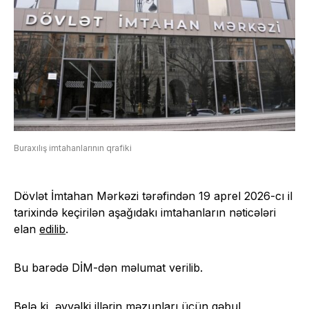
Buraxılış imtahanlarının qrafiki
Dövlət İmtahan Mərkəzi tərəfindən 19 aprel 2026-cı il
tarixində keçirilən aşağıdakı imtahanların nəticələri
elan
edilib
.
Bu barədə DİM-dən məlumat verilib.
Belə ki, əvvəlki illərin məzunları üçün qəbul