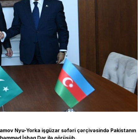
ramov Nyu-Yorka işgüzar səfəri çərçivəsində Pakistanın
 Məhəmməd İshaq Dar ilə
görüşüb
.