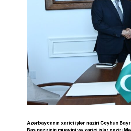
Azərbaycanın xarici işlər naziri Ceyhun Bay
Baş nazirinin müavini və xarici işlər naziri