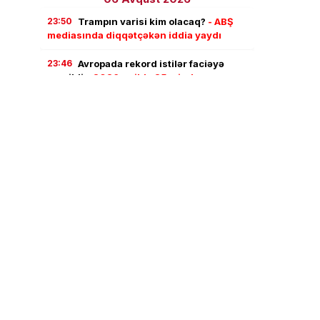
23:50
Trampın varisi kim olacaq?
- ABŞ
mediasında diqqətçəkən iddia yaydı
23:46
Avropada rekord istilər faciəyə
çevrildi –
2026-cı ildə 25 mindən çox
insan ölüb
23:43
Planet isinir –
İqlim dəyişikliyi
gündəlik həyatımıza necə təsir edir?
23:39
Axşam yeməyini gec yemək niyə
təhlükəlidir? –
Həkimlər 5 mühüm səbəbi
açıqlayır
21:49
İsti duşun gözlənilməz zərərləri –
Hər gün etmək təhlükəli ola bilər
21:25
Amerikalılar müharibədən qorxur –
Reuters-in sorğusunun diqqətçəkən
nəticələri
21:15
Ceyhun Bayramov Zelenski ilə