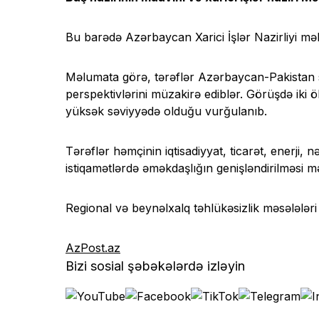
Bu barədə Azərbaycan Xarici İşlər Nazirliyi mə
Məlumata görə, tərəflər Azərbaycan-Pakistan str
perspektivlərini müzakirə ediblər. Görüşdə iki ö
yüksək səviyyədə olduğu vurğulanıb.
Tərəflər həmçinin iqtisadiyyat, ticarət, enerji,
istiqamətlərdə əməkdaşlığın genişləndirilməsi məs
Regional və beynəlxalq təhlükəsizlik məsələlə
AzPost.az
Bizi sosial şəbəkələrdə izləyin