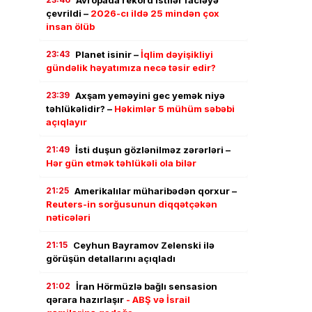
çevrildi –
2026-cı ildə 25 mindən çox
insan ölüb
23:43
Planet isinir –
İqlim dəyişikliyi
gündəlik həyatımıza necə təsir edir?
23:39
Axşam yeməyini gec yemək niyə
təhlükəlidir? –
Həkimlər 5 mühüm səbəbi
açıqlayır
21:49
İsti duşun gözlənilməz zərərləri –
Hər gün etmək təhlükəli ola bilər
21:25
Amerikalılar müharibədən qorxur –
Reuters-in sorğusunun diqqətçəkən
nəticələri
21:15
Ceyhun Bayramov Zelenski ilə
görüşün detallarını açıqladı
21:02
İran Hörmüzlə bağlı sensasion
qərara hazırlaşır
- ABŞ və İsrail