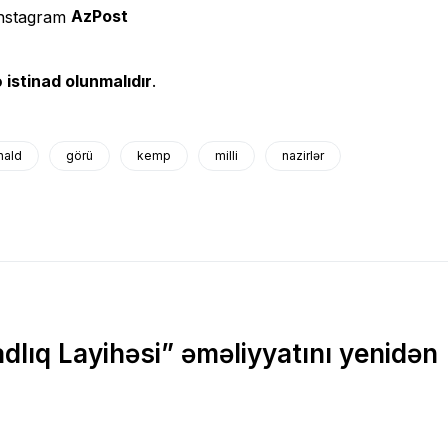
AzPost
 istinad olunmalıdır
.
nald
görü
kemp
milli
nazirlər
lıq Layihəsi” əməliyyatını yenidən