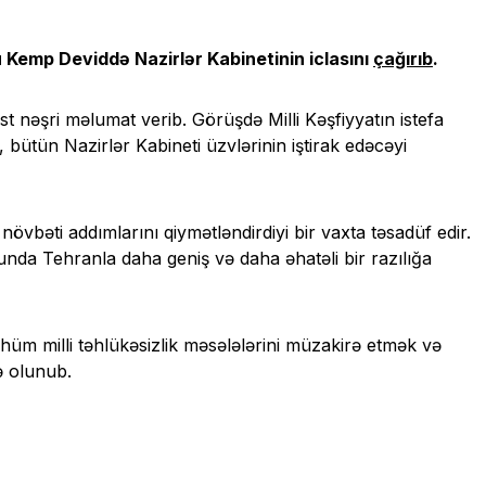
Kemp Deviddə Nazirlər Kabinetinin iclasını
çağırıb
.
t nəşri məlumat verib. Görüşdə Milli Kəşfiyyatın istefa
 bütün Nazirlər Kabineti üzvlərinin iştirak edəcəyi
növbəti addımlarını qiymətləndirdiyi bir vaxta təsadüf edir.
unda Tehranla daha geniş və daha əhatəli bir razılığa
hüm milli təhlükəsizlik məsələlərini müzakirə etmək və
ə olunub.