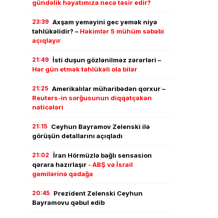
gündəlik həyatımıza necə təsir edir?
23:39
Axşam yeməyini gec yemək niyə
təhlükəlidir? –
Həkimlər 5 mühüm səbəbi
açıqlayır
21:49
İsti duşun gözlənilməz zərərləri –
Hər gün etmək təhlükəli ola bilər
21:25
Amerikalılar müharibədən qorxur –
Reuters-in sorğusunun diqqətçəkən
nəticələri
21:15
Ceyhun Bayramov Zelenski ilə
görüşün detallarını açıqladı
21:02
İran Hörmüzlə bağlı sensasion
qərara hazırlaşır
- ABŞ və İsrail
gəmilərinə qadağa
20:45
Prezident Zelenski Ceyhun
Bayramovu qəbul edib