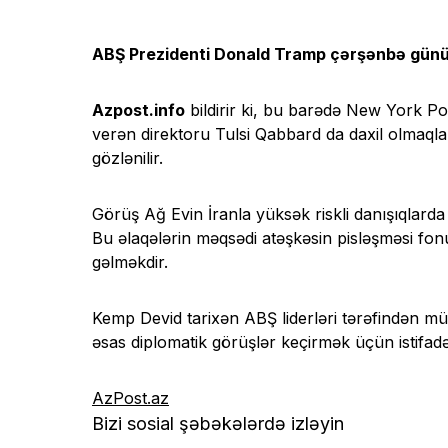
ABŞ Prezidenti Donald Tramp çərşənbə günü 
Azpost.info
bildirir ki, bu barədə New York Pos
verən direktoru Tulsi Qabbard da daxil olmaqla,
gözlənilir.
Görüş Ağ Evin İranla yüksək riskli danışıqlarda 
Bu əlaqələrin məqsədi atəşkəsin pisləşməsi fon
gəlməkdir.
Kemp Devid tarixən ABŞ liderləri tərəfindən mü
əsas diplomatik görüşlər keçirmək üçün istifad
AzPost.az
Bizi sosial şəbəkələrdə izləyin