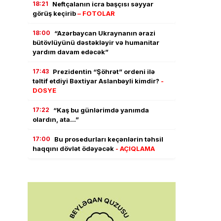
18:21
Neftçalanın icra başçısı səyyar
görüş keçirib
– FOTOLAR
18:00
“Azərbaycan Ukraynanın ərazi
bütövlüyünü dəstəkləyir və humanitar
yardım davam edəcək”
17:43
Prezidentin “Şöhrət” ordeni ilə
təltif etdiyi Bəxtiyar Aslanbəyli kimdir?
-
DOSYE
17:22
“Kaş bu günlərimdə yanımda
olardın, ata…”
17:00
Bu prosedurları keçənlərin təhsil
haqqını dövlət ödəyəcək
- AÇIQLAMA