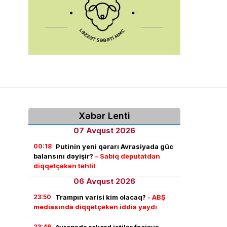
Xəbər Lenti
07 Avqust 2026
00:18
Putinin yeni qərarı Avrasiyada güc
balansını dəyişir?
– Sabiq deputatdan
diqqətçəkən təhlil
06 Avqust 2026
23:50
Trampın varisi kim olacaq?
- ABŞ
mediasında diqqətçəkən iddia yaydı
23:46
Avropada rekord istilər faciəyə