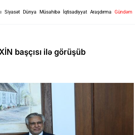
ı
Siyasət
Dünya
Müsahibə
İqtisadiyyat
Araşdırma
Gündəm
İN başçısı ilə görüşüb