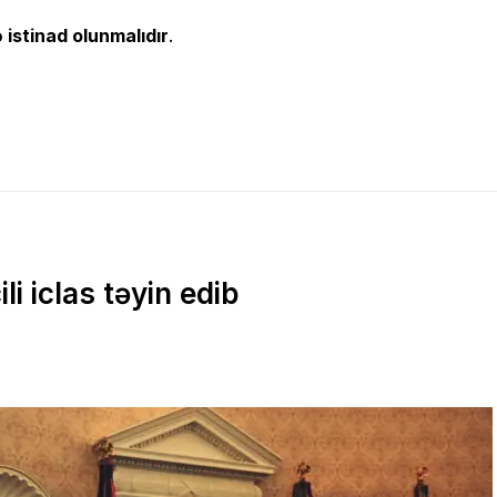
 istinad olunmalıdır
.
li iclas təyin edib