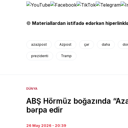
©
Materiallardan istifadə edərkən hiperlinklə
azazpost
Azpost
çər
daha
do
prezidenti
Tramp
DÜNYA
ABŞ Hörmüz boğazında “Azad
bərpa edir
26 May 2026 - 20:39