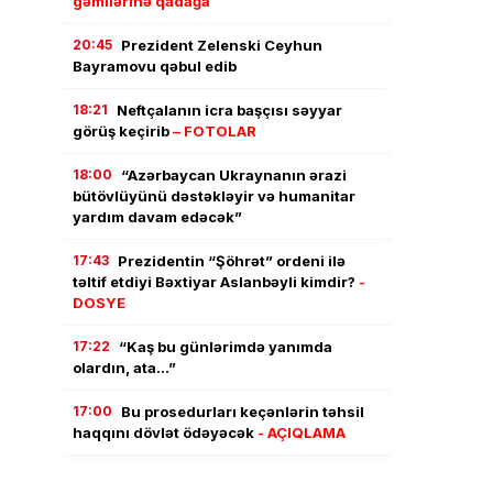
gəmilərinə qadağa
20:45
Prezident Zelenski Ceyhun
Bayramovu qəbul edib
18:21
Neftçalanın icra başçısı səyyar
görüş keçirib
– FOTOLAR
18:00
“Azərbaycan Ukraynanın ərazi
bütövlüyünü dəstəkləyir və humanitar
yardım davam edəcək”
17:43
Prezidentin “Şöhrət” ordeni ilə
təltif etdiyi Bəxtiyar Aslanbəyli kimdir?
-
DOSYE
17:22
“Kaş bu günlərimdə yanımda
olardın, ata…”
17:00
Bu prosedurları keçənlərin təhsil
haqqını dövlət ödəyəcək
- AÇIQLAMA