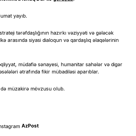
lumat yayıb.
ateji tərəfdaşlığının hazırkı vəziyyəti və gələcək
lkə arasında siyasi dialoqun və qardaşlıq əlaqələrinin
 nəqliyyat, müdafiə sənayesi, humanitar sahələr və digər
ələləri ətrafında fikir mübadiləsi aparıblar.
ri də müzakirə mövzusu olub.
AzPost