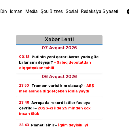
Din
İdman
Media
Şou Biznes
Sosial
Redaksiya Siyasəti
Xəbər Lenti
07 Avqust 2026
00:18
Putinin yeni qərarı Avrasiyada güc
balansını dəyişir?
– Sabiq deputatdan
diqqətçəkən təhlil
06 Avqust 2026
23:50
Trampın varisi kim olacaq?
- ABŞ
mediasında diqqətçəkən iddia yaydı
23:46
Avropada rekord istilər faciəyə
çevrildi –
2026-cı ildə 25 mindən çox
insan ölüb
23:43
Planet isinir –
İqlim dəyişikliyi