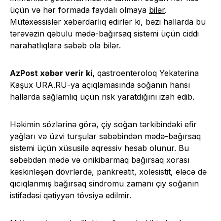
üçün və hər formada faydalı olmaya
bilər
.
Mütəxəssislər xəbərdarlıq edirlər ki, bəzi hallarda bu
tərəvəzin qəbulu mədə-bağırsaq sistemi üçün ciddi
narahatlıqlara səbəb ola bilər.
AzPost xəbər verir ki,
qastroenteroloq Yekaterina
Kaşux URA.RU-ya açıqlamasında soğanın hansı
hallarda sağlamlıq üçün risk yaratdığını izah edib.
Həkimin sözlərinə görə, çiy soğan tərkibindəki efir
yağları və üzvi turşular səbəbindən mədə-bağırsaq
sistemi üçün xüsusilə aqressiv hesab olunur. Bu
səbəbdən mədə və onikibarmaq bağırsaq xorası
kəskinləşən dövrlərdə, pankreatit, xolesistit, eləcə də
qıcıqlanmış bağırsaq sindromu zamanı çiy soğanın
istifadəsi qətiyyən tövsiyə edilmir.