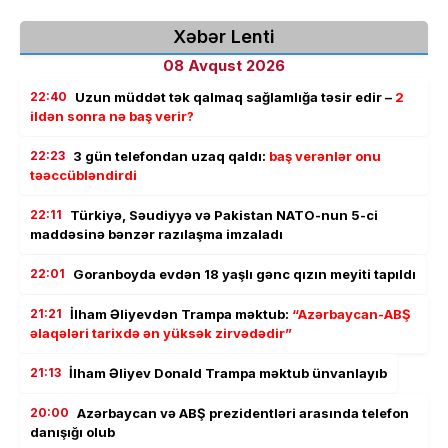
Xəbər Lenti
08 Avqust 2026
22:40
Uzun müddət tək qalmaq sağlamlığa təsir edir –
2
ildən sonra nə baş verir?
22:23
3 gün telefondan uzaq qaldı:
baş verənlər onu
təəccübləndirdi
22:11
Türkiyə, Səudiyyə və Pakistan NATO-nun 5-ci
maddəsinə bənzər razılaşma imzaladı
22:01
Goranboyda evdən 18 yaşlı gənc qızın meyiti tapıldı
21:21
İlham Əliyevdən Trampa məktub:
“Azərbaycan-ABŞ
əlaqələri tarixdə ən yüksək zirvədədir”
21:13
İlham Əliyev Donald Trampa məktub ünvanlayıb
20:00
Azərbaycan və ABŞ prezidentləri arasında telefon
danışığı olub