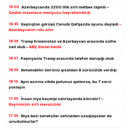
19:00
Azərbaycanda 3200 illik sirli mətbəx tapıldı –
Qədim insanların menyusu heyrətləndirdi
18:45
Vaşinqton görüşü Cənubi Qafqazda oyunu dəyişdi
–
Azərbaycanın rolu artır
18:39
Tramp Ermənistan və Azərbaycan arasında sülhə
nail olub –
ABŞ dövlət katibi
18:37
Paşinyanla Tramp arasında telefon danışığı olub
18:30
Avtomobilin ömrünü qısaldan 8 sürücülük vərdişi
18:10
Ayın axırına cibdə pulunuz qalmırsa, bu 7 xərci
yoxlayın
17:50
İnsan niyə keçmişi xatırlayanda kövrəlir? –
Beynimizin sirli mexanizmi
17:30
Niyə bəzi sənətçilər səhnədən uzaqlaşsalar da
unudulmurlar?