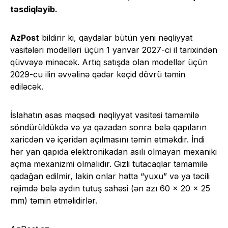
təsdiqləyib
.
AzPost
bildirir ki, qaydalar bütün yeni nəqliyyat
vasitələri modelləri üçün 1 yanvar 2027-ci il tarixindən
qüvvəyə minəcək. Artıq satışda olan modellər üçün
2029-cu ilin əvvəlinə qədər keçid dövrü təmin
ediləcək.
İslahatın əsas məqsədi nəqliyyat vasitəsi tamamilə
söndürüldükdə və ya qəzadan sonra belə qapıların
xaricdən və içəridən açılmasını təmin etməkdir. İndi
hər yan qapıda elektronikadan asılı olmayan mexaniki
açma mexanizmi olmalıdır. Gizli tutacaqlar tamamilə
qadağan edilmir, lakin onlar hətta “yuxu” və ya təcili
rejimdə belə aydın tutuş sahəsi (ən azı 60 x 20 x 25
mm) təmin etməlidirlər.