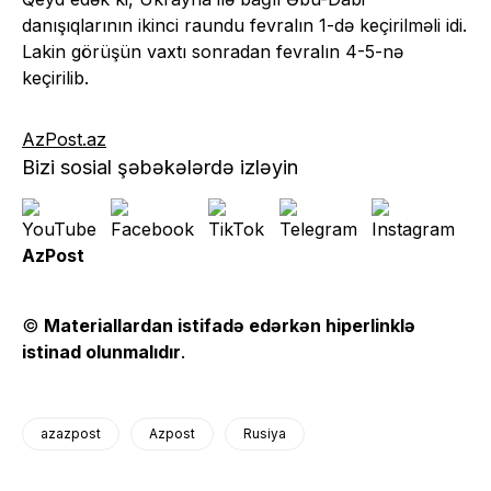
danışıqlarının ikinci raundu fevralın 1-də keçirilməli idi.
Lakin görüşün vaxtı sonradan fevralın 4-5-nə
keçirilib.
AzPost.az
Bizi sosial şəbəkələrdə izləyin
AzPost
©
Materiallardan istifadə edərkən hiperlinklə
istinad olunmalıdır
.
azazpost
Azpost
Rusiya