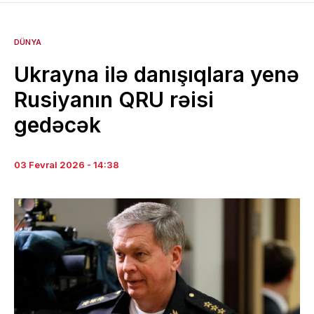
DÜNYA
Ukrayna ilə danışıqlara yenə
Rusiyanın QRU rəisi
gedəcək
03 Fevral 2026 - 14:38