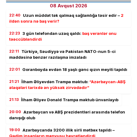
08 Avqust 2026
22:40
Uzun müddət tək qalmaq sağlamlığa təsir edir –
2
ildən sonra nə baş verir?
22:23
3 gün telefondan uzaq qaldı:
baş verənlər onu
təəccübləndirdi
22:11
Türkiyə, Səudiyyə və Pakistan NATO-nun 5-ci
maddəsinə bənzər razılaşma imzaladı
22:01
Goranboyda evdən 18 yaşlı gənc qızın meyiti tapıldı
21:21
İlham Əliyevdən Trampa məktub:
“Azərbaycan-ABŞ
əlaqələri tarixdə ən yüksək zirvədədir”
21:13
İlham Əliyev Donald Trampa məktub ünvanlayıb
20:00
Azərbaycan və ABŞ prezidentləri arasında telefon
danışığı olub
19:00
Azərbaycanda 3200 illik sirli mətbəx tapıldı –
Qədim insanların menyusu heyrətləndirdi