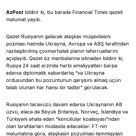
AzPost
bildirir ki, bu barədə Financial Times qəzeti
məlumat yayıb.
Qəzet Rusiyanın gələcək atəşkəs müqaviləsini
pozması halında Ukrayna, Avropa və ABŞ tərəfindən
razılaşdırılmış çoxmərhələli planın təfərrüatlarını
açıqlayıb. Qəzet öz mənbələrinə istinadən bildirir ki,
Rusiya 24 saat ərzində hərbi əməliyyatları bərpa
edərsə diplomatik xəbərdarlıq “və Ukrayna
ordusundan bu pozuntunun qarşısını almaq üçün
tələb olunan hər hansı bir tədbir” görüləcək.
Rusiyanın təcavüzü davam edərsə Ukraynanın AB
üzvü, eləcə də Böyük Britaniya, Norveç, İslandiya və
Türkiyəni əhatə edən “könüllülər koalisiyası”ndan
olan tərəfdarları müdaxilə edəcəklər. FT-nin
məlumatına görə, atəşkəsin pozulması tammiqyaslı