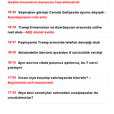
Qədim insanların menyusu heyrətləndirdi
18:45
Vaşinqton görüşü Cənubi Qafqazda oyunu dəyişdi
–
Azərbaycanın rolu artır
18:39
Tramp Ermənistan və Azərbaycan arasında sülhə
nail olub –
ABŞ dövlət katibi
18:37
Paşinyanla Tramp arasında telefon danışığı olub
18:30
Avtomobilin ömrünü qısaldan 8 sürücülük vərdişi
18:10
Ayın axırına cibdə pulunuz qalmırsa, bu 7 xərci
yoxlayın
17:50
İnsan niyə keçmişi xatırlayanda kövrəlir? –
Beynimizin sirli mexanizmi
17:30
Niyə bəzi sənətçilər səhnədən uzaqlaşsalar da
unudulmurlar?