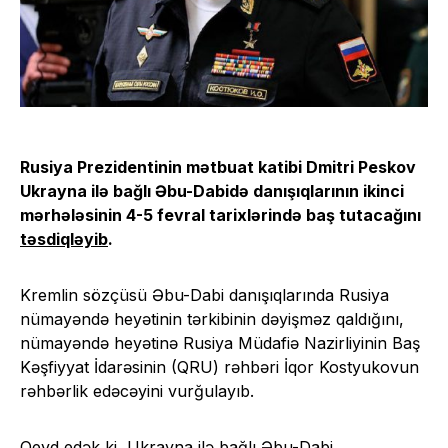
Rusiya Prezidentinin mətbuat katibi Dmitri Peskov
Ukrayna ilə bağlı Əbu-Dabidə danışıqlarının ikinci
mərhələsinin 4-5 fevral tarixlərində baş tutacağını
təsdiqləyib
.
Kremlin sözçüsü Əbu-Dabi danışıqlarında Rusiya
nümayəndə heyətinin tərkibinin dəyişməz qaldığını,
nümayəndə heyətinə Rusiya Müdafiə Nazirliyinin Baş
Kəşfiyyat İdarəsinin (QRU) rəhbəri İqor Kostyukovun
rəhbərlik edəcəyini vurğulayıb.
Qeyd edək ki, Ukrayna ilə bağlı Əbu-Dabi