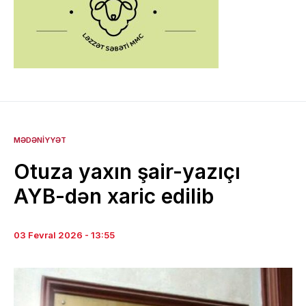
MƏDƏNIYYƏT
Otuza yaxın şair-yazıçı
AYB-dən xaric edilib
03 Fevral 2026 - 13:55