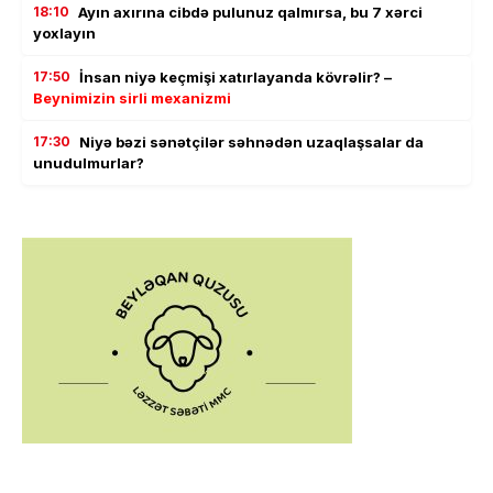
18:10
Ayın axırına cibdə pulunuz qalmırsa, bu 7 xərci
yoxlayın
17:50
İnsan niyə keçmişi xatırlayanda kövrəlir? –
Beynimizin sirli mexanizmi
17:30
Niyə bəzi sənətçilər səhnədən uzaqlaşsalar da
unudulmurlar?