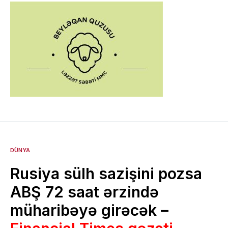
DÜNYA
Rusiya sülh sazişini pozsa
ABŞ 72 saat ərzində
müharibəyə girəcək –