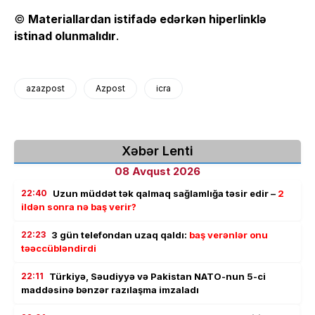
©
Materiallardan istifadə edərkən hiperlinklə
istinad olunmalıdır
.
azazpost
Azpost
icra
Xəbər Lenti
08 Avqust 2026
22:40
Uzun müddət tək qalmaq sağlamlığa təsir edir –
2
ildən sonra nə baş verir?
22:23
3 gün telefondan uzaq qaldı:
baş verənlər onu
təəccübləndirdi
22:11
Türkiyə, Səudiyyə və Pakistan NATO-nun 5-ci
maddəsinə bənzər razılaşma imzaladı