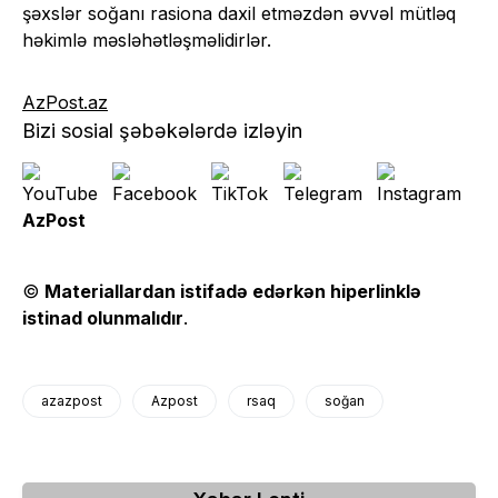
şəxslər soğanı rasiona daxil etməzdən əvvəl mütləq
həkimlə məsləhətləşməlidirlər.
AzPost.az
Bizi sosial şəbəkələrdə izləyin
AzPost
©
Materiallardan istifadə edərkən hiperlinklə
istinad olunmalıdır
.
azazpost
Azpost
rsaq
soğan