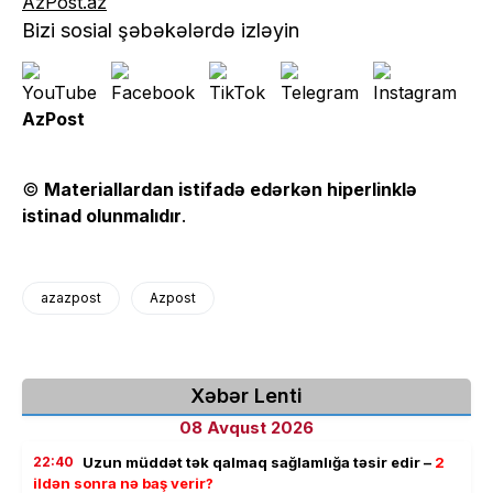
AzPost.az
Bizi sosial şəbəkələrdə izləyin
AzPost
©
Materiallardan istifadə edərkən hiperlinklə
istinad olunmalıdır
.
azazpost
Azpost
Xəbər Lenti
08 Avqust 2026
22:40
Uzun müddət tək qalmaq sağlamlığa təsir edir –
2
ildən sonra nə baş verir?