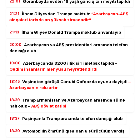
22:01
Goranboyda evdən 18 yaşlı gənc qızın meyiti tapıldı
21:21
İlham Əliyevdən Trampa məktub:
“Azərbaycan-ABŞ
əlaqələri tarixdə ən yüksək zirvədədir”
21:13
İlham Əliyev Donald Trampa məktub ünvanlayıb
20:00
Azərbaycan və ABŞ prezidentləri arasında telefon
danışığı olub
19:00
Azərbaycanda 3200 illik sirli mətbəx tapıldı –
Qədim insanların menyusu heyrətləndirdi
18:45
Vaşinqton görüşü Cənubi Qafqazda oyunu dəyişdi
–
Azərbaycanın rolu artır
18:39
Tramp Ermənistan və Azərbaycan arasında sülhə
nail olub –
ABŞ dövlət katibi
18:37
Paşinyanla Tramp arasında telefon danışığı olub
18:30
Avtomobilin ömrünü qısaldan 8 sürücülük vərdişi