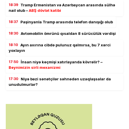
18:39
Tramp Ermənistan və Azərbaycan arasında sülhə
nail olub –
ABŞ dövlət katibi
18:37
Paşinyanla Tramp arasında telefon danışığı olub
18:30
Avtomobilin ömrünü qısaldan 8 sürücülük vərdişi
18:10
Ayın axırına cibdə pulunuz qalmırsa, bu 7 xərci
yoxlayın
17:50
İnsan niyə keçmişi xatırlayanda kövrəlir? –
Beynimizin sirli mexanizmi
17:30
Niyə bəzi sənətçilər səhnədən uzaqlaşsalar da
unudulmurlar?