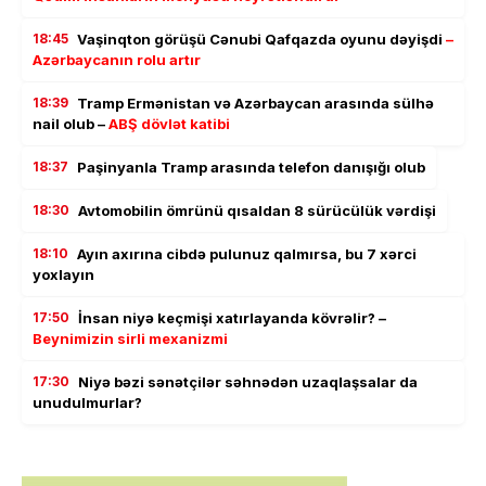
18:45
Vaşinqton görüşü Cənubi Qafqazda oyunu dəyişdi
–
Azərbaycanın rolu artır
18:39
Tramp Ermənistan və Azərbaycan arasında sülhə
nail olub –
ABŞ dövlət katibi
18:37
Paşinyanla Tramp arasında telefon danışığı olub
18:30
Avtomobilin ömrünü qısaldan 8 sürücülük vərdişi
18:10
Ayın axırına cibdə pulunuz qalmırsa, bu 7 xərci
yoxlayın
17:50
İnsan niyə keçmişi xatırlayanda kövrəlir? –
Beynimizin sirli mexanizmi
17:30
Niyə bəzi sənətçilər səhnədən uzaqlaşsalar da
unudulmurlar?