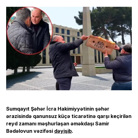
Sumqayıt Şəhər İcra Hakimiyyətinin şəhər
ərazisində qanunsuz küçə ticarətinə qarşı keçirilən
reyd zamanı məşhurlaşan əməkdaşı Samir
Bədəlovun vəzifəsi
dəyişib
.