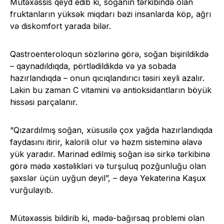
Mütəxəssis qeyd edib ki, soğanın tərkibində olan
fruktanların yüksək miqdarı bəzi insanlarda köp, ağrı
və diskomfort yarada bilər.
Qastroenteroloqun sözlərinə görə, soğan bişirildikdə
– qaynadıldıqda, pörtlədildikdə və ya sobada
hazırlandıqda – onun qıcıqlandırıcı təsiri xeyli azalır.
Lakin bu zaman C vitamini və antioksidantların böyük
hissəsi parçalanır.
“Qızardılmış soğan, xüsusilə çox yağda hazırlandıqda
faydasını itirir, kalorili olur və həzm sisteminə əlavə
yük yaradır. Marinad edilmiş soğan isə sirkə tərkibinə
görə mədə xəstəlikləri və turşuluq pozğunluğu olan
şəxslər üçün uyğun deyil”, – deyə Yekaterina Kaşux
vurğulayıb.
Mütəxəssis bildirib ki, mədə-bağırsaq problemi olan