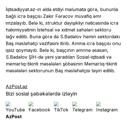
İqtisadiyyat.az-ın əldə etdiyi məlumata görə, bununla
bağlı icra başçısı Zakir Fərəcov müvafiq əmr
imzalayıb. Belə ki, struktur dəyişikliyi nəticəsində icra
hakimiyyətinin İstehsal və xidmət sahələri sektoru
ləğv edilib. Buna görə də S.Bədəlov həmin sektordakı
Baş məsləhətçi vəzifəsini itirib. Amma icra başçısı onu
işsiz qoymayıb. Belə ki, başçının əmrinə əsasən,
S.Bədəlov ŞİH-də yeni yaradılan Sosial-iqtisadi və
memarlıq-tikinti məsələləri şöbəsinin Memarlıq-tikinti
məsələləri sektorunun Baş məsləhətçisi təyin edilib.
AzPost.az
Bizi sosial şəbəkələrdə izləyin
AzPost