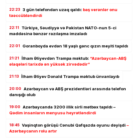
22:23
3 gün telefondan uzaq qaldı:
baş verənlər onu
təəccübləndirdi
22:11
Türkiyə, Səudiyyə və Pakistan NATO-nun 5-ci
maddəsinə bənzər razılaşma imzaladı
22:01
Goranboyda evdən 18 yaşlı gənc qızın meyiti tapıldı
21:21
İlham Əliyevdən Trampa məktub:
“Azərbaycan-ABŞ
əlaqələri tarixdə ən yüksək zirvədədir”
21:13
İlham Əliyev Donald Trampa məktub ünvanlayıb
20:00
Azərbaycan və ABŞ prezidentləri arasında telefon
danışığı olub
19:00
Azərbaycanda 3200 illik sirli mətbəx tapıldı –
Qədim insanların menyusu heyrətləndirdi
18:45
Vaşinqton görüşü Cənubi Qafqazda oyunu dəyişdi
–
Azərbaycanın rolu artır