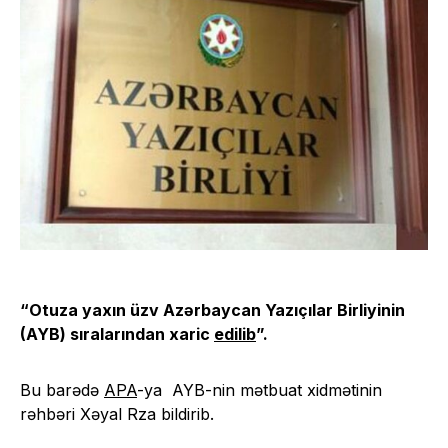
“Otuza yaxın üzv Azərbaycan Yazıçılar Birliyinin
(AYB) sıralarından xaric
edilib
”.
Bu barədə
APA
-ya AYB-nin mətbuat xidmətinin
rəhbəri Xəyal Rza bildirib.