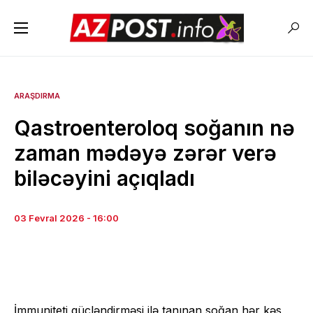
ARAŞDIRMA
Qastroenteroloq soğanın nə
zaman mədəyə zərər verə
biləcəyini açıqladı
03 Fevral 2026 - 16:00
İmmuniteti gücləndirməsi ilə tanınan soğan hər kəs