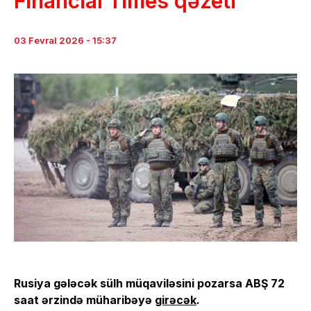
Financial Times qəzeti
03 Fevral 2026 - 15:37
Rusiya gələcək sülh müqaviləsini pozarsa ABŞ 72
saat ərzində müharibəyə
girəcək
.