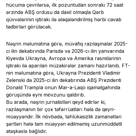
hücuma çevrilərsə, ilk pozuntudan sonrakı 72 saat
ərzində ABŞ ordusu da daxil olmaqla Qərb
qüvvələrinin iştirakı ilə əlaqələndirilmiş hərbi cavab
tədbirləri görüləcək.
Nəşrin məlumatına görə, müvafiq razılaşmalar 2025-
ci ilin dekabrında Parisdə və 2026-cı ilin yanvarında
Kiyevdə Ukrayna, Avropa və Amerika rəsmilərinin
iştirakı ilə aparılan müzakirələr zamanı hazırlanıb. FT-
nin məlumatına görə, Ukrayna Prezidenti Vladimir
Zelenski də 2025-ci ilin dekabrında ABŞ Prezidenti
Donald Trampla onun Mar-a-Laqo iqamətgahında
görüşündə eyni mövzunu qaldırıb.
Bu arada, nəşrin jurnalistləri qeyd edirlər ki,
razılaşmanın bir çox təfərrüatları hələ də qeyri-
müəyyəndir. İlk növbədə, təhlükəsizlik zəmanətləri
şərtləri hələ tam müəyyən edilməmiş uzunmüddətli
atəşkəslə bağlıdır.