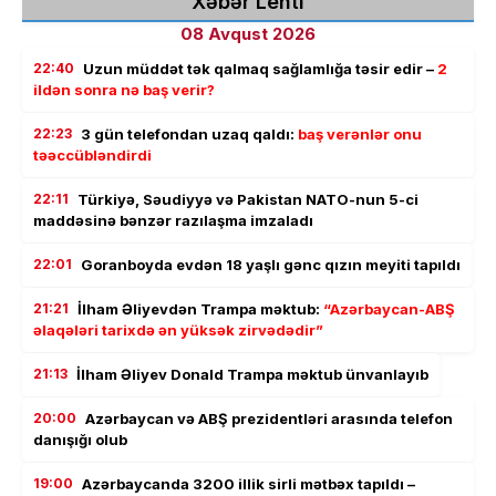
Xəbər Lenti
08 Avqust 2026
22:40
Uzun müddət tək qalmaq sağlamlığa təsir edir –
2
ildən sonra nə baş verir?
22:23
3 gün telefondan uzaq qaldı:
baş verənlər onu
təəccübləndirdi
22:11
Türkiyə, Səudiyyə və Pakistan NATO-nun 5-ci
maddəsinə bənzər razılaşma imzaladı
22:01
Goranboyda evdən 18 yaşlı gənc qızın meyiti tapıldı
21:21
İlham Əliyevdən Trampa məktub:
“Azərbaycan-ABŞ
əlaqələri tarixdə ən yüksək zirvədədir”
21:13
İlham Əliyev Donald Trampa məktub ünvanlayıb
20:00
Azərbaycan və ABŞ prezidentləri arasında telefon
danışığı olub
19:00
Azərbaycanda 3200 illik sirli mətbəx tapıldı –