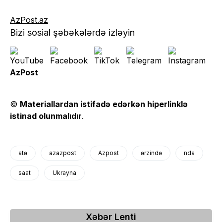
AzPost.az
Bizi sosial şəbəkələrdə izləyin
AzPost
©
Materiallardan istifadə edərkən hiperlinklə
istinad olunmalıdır
.
atə
azazpost
Azpost
ərzində
nda
saat
Ukrayna
Xəbər Lenti