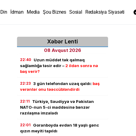
Din
İdman
Media
Şou Biznes
Sosial
Redaksiya Siyasəti
Xəbər Lenti
08 Avqust 2026
22:40
Uzun müddət tək qalmaq
sağlamlığa təsir edir –
2 ildən sonra nə
baş verir?
22:23
3 gün telefondan uzaq qaldı:
baş
verənlər onu təəccübləndirdi
22:11
Türkiyə, Səudiyyə və Pakistan
NATO-nun 5-ci maddəsinə bənzər
razılaşma imzaladı
22:01
Goranboyda evdən 18 yaşlı gənc
qızın meyiti tapıldı