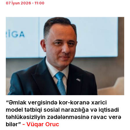
07 İyun 2026 - 11:00
“Əmlak vergisində kor-koranə xarici
model tətbiqi sosial narazılığa və iqtisadi
təhlükəsizliyin zədələnməsinə rəvac verə
bilər”
- Vüqar Oruc