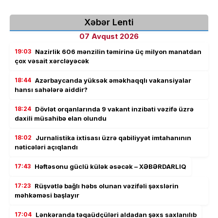
Xəbər Lenti
07 Avqust 2026
19:03
Nazirlik 606 mənzilin təmirinə üç milyon manatdan
çox vəsait xərcləyəcək
18:44
Azərbaycanda yüksək əməkhaqqlı vakansiyalar
hansı sahələrə aiddir?
18:24
Dövlət orqanlarında 9 vakant inzibati vəzifə üzrə
daxili müsahibə elan olundu
18:02
Jurnalistika ixtisası üzrə qabiliyyət imtahanının
nəticələri açıqlandı
17:43
Həftəsonu güclü külək əsəcək – XƏBƏRDARLIQ
17:23
Rüşvətlə bağlı həbs olunan vəzifəli şəxslərin
məhkəməsi başlayır
17:04
Lənkəranda təqaüdçüləri aldadan şəxs saxlanılıb