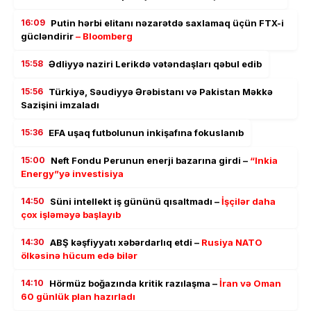
16:09
Putin hərbi elitanı nəzarətdə saxlamaq üçün FTX-i
gücləndirir
– Bloomberg
15:58
Ədliyyə naziri Lerikdə vətəndaşları qəbul edib
15:56
Türkiyə, Səudiyyə Ərəbistanı və Pakistan Məkkə
Sazişini imzaladı
15:36
EFA uşaq futbolunun inkişafına fokuslanıb
15:00
Neft Fondu Perunun enerji bazarına girdi –
“Inkia
Energy”yə investisiya
14:50
Süni intellekt iş gününü qısaltmadı –
İşçilər daha
çox işləməyə başlayıb
14:30
ABŞ kəşfiyyatı xəbərdarlıq etdi –
Rusiya NATO
ölkəsinə hücum edə bilər
14:10
Hörmüz boğazında kritik razılaşma –
İran və Oman
60 günlük plan hazırladı