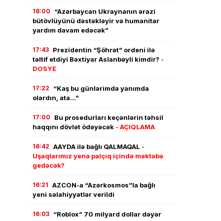
18:00
“Azərbaycan Ukraynanın ərazi
bütövlüyünü dəstəkləyir və humanitar
yardım davam edəcək”
17:43
Prezidentin “Şöhrət” ordeni ilə
təltif etdiyi Bəxtiyar Aslanbəyli kimdir?
-
DOSYE
17:22
“Kaş bu günlərimdə yanımda
olardın, ata…”
17:00
Bu prosedurları keçənlərin təhsil
haqqını dövlət ödəyəcək
- AÇIQLAMA
16:42
AAYDA ilə bağlı QALMAQAL
-
Uşaqlarımız yenə palçıq içində məktəbə
gedəcək?
16:21
AZCON-a “Azərkosmos”la bağlı
yeni səlahiyyətlər verildi
16:03
“Roblox” 70 milyard dollar dəyər