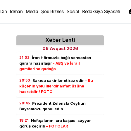
Din
İdman
Media
Şou Biznes
Sosial
Redaksiya Siyasəti
Xəbər Lenti
06 Avqust 2026
21:02
İran Hörmüzlə bağlı sensasion
qərara hazırlaşır
- ABŞ və İsrail
gəmilərinə qadağa
20:50
Bakıda sakinlər etiraz edir –
Bu
küçənin yolu illərdir asfalt üzünə
həsrətdir / FOTO
20:45
Prezident Zelenski Ceyhun
Bayramovu qəbul edib
18:21
Neftçalanın icra başçısı səyyar
görüş keçirib
– FOTOLAR