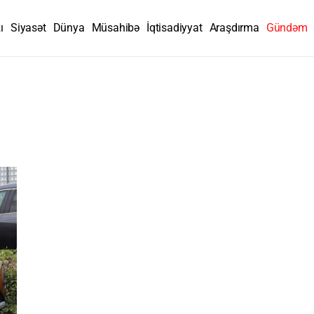
ı
Siyasət
Dünya
Müsahibə
İqtisadiyyat
Araşdırma
Gündəm