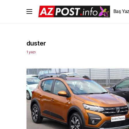
Baş Yaz
duster
1 yazı