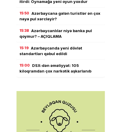
itirdi: Oynamağa yeni oyun yoxdur
15:50
Azərbaycana gələn turistlər ən çox
nəyə pul xərcləyir?
15:38
Azərbaycanlılar niyə banka pul
qoymur? – AÇIQLAMA
15:19
Azərbaycanda yeni dövlət
standartları qəbul edildi
15:00
DSX-dən əməliyyat: 105
kiloqramdan çox narkotik aşkarlanıb