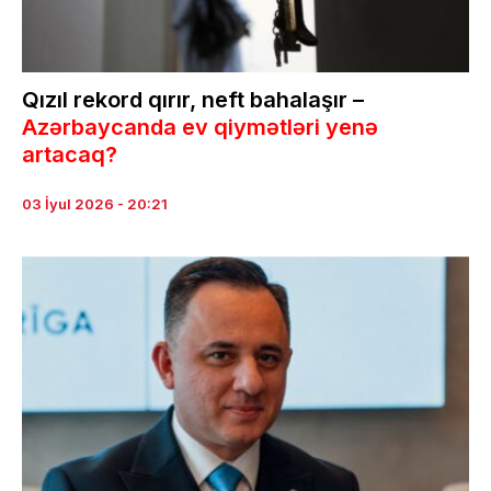
Qızıl rekord qırır, neft bahalaşır –
Azərbaycanda ev qiymətləri yenə
artacaq?
03 İyul 2026 - 20:21