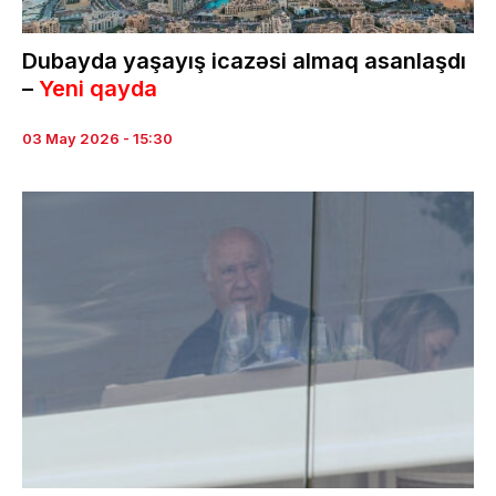
Dubayda yaşayış icazəsi almaq asanlaşdı
–
Yeni qayda
03 May 2026 - 15:30