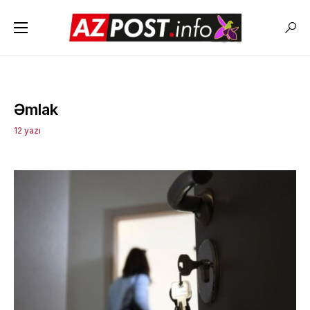
Əmlak
12 yazı