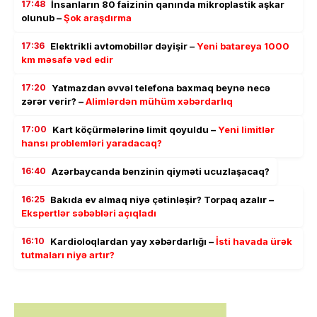
17:48
İnsanların 80 faizinin qanında mikroplastik aşkar
olunub –
Şok araşdırma
17:36
Elektrikli avtomobillər dəyişir –
Yeni batareya 1000
km məsafə vəd edir
17:20
Yatmazdan əvvəl telefona baxmaq beynə necə
zərər verir? –
Alimlərdən mühüm xəbərdarlıq
17:00
Kart köçürmələrinə limit qoyuldu –
Yeni limitlər
hansı problemləri yaradacaq?
16:40
Azərbaycanda benzinin qiyməti ucuzlaşacaq?
16:25
Bakıda ev almaq niyə çətinləşir? Torpaq azalır –
Ekspertlər səbəbləri açıqladı
16:10
Kardioloqlardan yay xəbərdarlığı –
İsti havada ürək
tutmaları niyə artır?