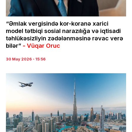
“Əmlak vergisində kor-koranə xarici
model tətbiqi sosial narazılığa və iqtisadi
təhlükəsizliyin zədələnməsinə rəvac verə
bilər”
- Vüqar Oruc
30 May 2026 - 15:56