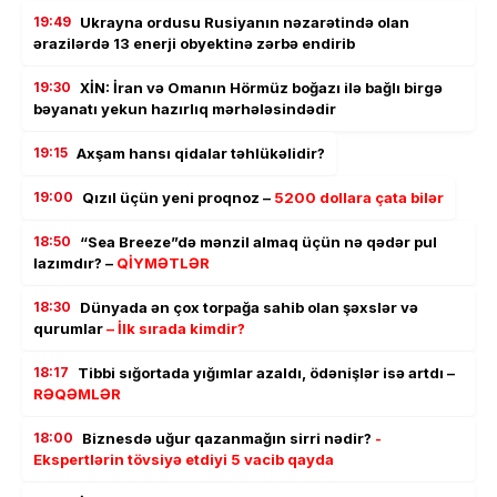
19:49
Ukrayna ordusu Rusiyanın nəzarətində olan
ərazilərdə 13 enerji obyektinə zərbə endirib
19:30
XİN: İran və Omanın Hörmüz boğazı ilə bağlı birgə
bəyanatı yekun hazırlıq mərhələsindədir
19:15
Axşam hansı qidalar təhlükəlidir?
19:00
Qızıl üçün yeni proqnoz –
5200 dollara çata bilər
18:50
“Sea Breeze”də mənzil almaq üçün nə qədər pul
lazımdır? –
QİYMƏTLƏR
18:30
Dünyada ən çox torpağa sahib olan şəxslər və
qurumlar
– İlk sırada kimdir?
18:17
Tibbi sığortada yığımlar azaldı, ödənişlər isə artdı –
RƏQƏMLƏR
18:00
Biznesdə uğur qazanmağın sirri nədir?
-
Ekspertlərin tövsiyə etdiyi 5 vacib qayda