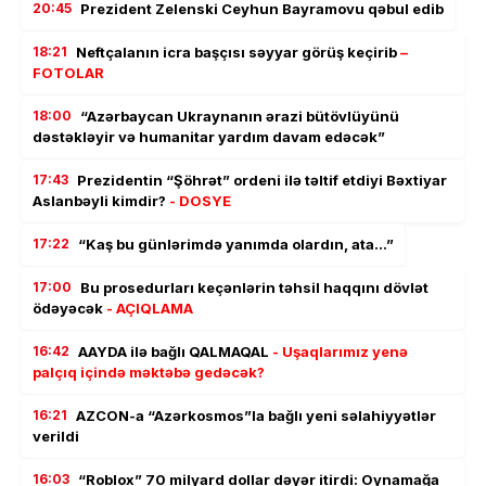
20:45
Prezident Zelenski Ceyhun Bayramovu qəbul edib
18:21
Neftçalanın icra başçısı səyyar görüş keçirib
–
FOTOLAR
18:00
“Azərbaycan Ukraynanın ərazi bütövlüyünü
dəstəkləyir və humanitar yardım davam edəcək”
17:43
Prezidentin “Şöhrət” ordeni ilə təltif etdiyi Bəxtiyar
Aslanbəyli kimdir?
- DOSYE
17:22
“Kaş bu günlərimdə yanımda olardın, ata…”
17:00
Bu prosedurları keçənlərin təhsil haqqını dövlət
ödəyəcək
- AÇIQLAMA
16:42
AAYDA ilə bağlı QALMAQAL
- Uşaqlarımız yenə
palçıq içində məktəbə gedəcək?
16:21
AZCON-a “Azərkosmos”la bağlı yeni səlahiyyətlər
verildi
16:03
“Roblox” 70 milyard dollar dəyər itirdi: Oynamağa