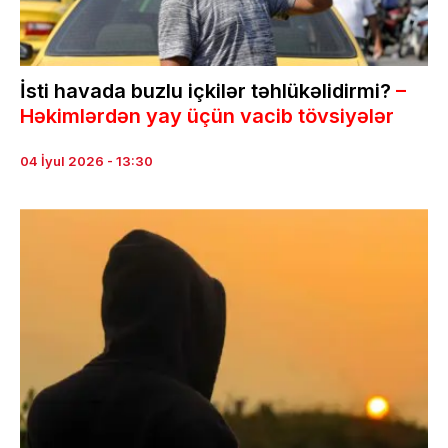
İsti havada buzlu içkilər təhlükəlidirmi?
–
Həkimlərdən yay üçün vacib tövsiyələr
04 İyul 2026 - 13:30