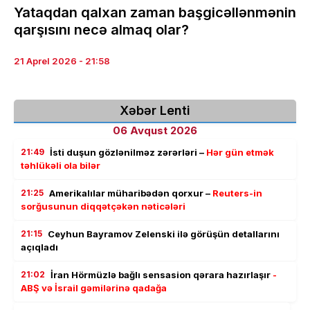
Yataqdan qalxan zaman başgicəllənmənin
qarşısını necə almaq olar?
21 Aprel 2026 - 21:58
Xəbər Lenti
06 Avqust 2026
21:49
İsti duşun gözlənilməz zərərləri –
Hər gün etmək
təhlükəli ola bilər
21:25
Amerikalılar müharibədən qorxur –
Reuters-in
sorğusunun diqqətçəkən nəticələri
21:15
Ceyhun Bayramov Zelenski ilə görüşün detallarını
açıqladı
21:02
İran Hörmüzlə bağlı sensasion qərara hazırlaşır
-
ABŞ və İsrail gəmilərinə qadağa