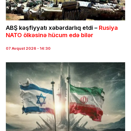
ABŞ kəşfiyyatı xəbərdarlıq etdi –
Rusiya
NATO ölkəsinə hücum edə bilər
07 Avqust 2026 - 14:30