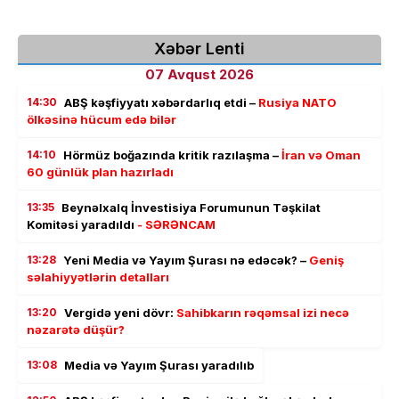
Xəbər Lenti
07 Avqust 2026
14:30
ABŞ kəşfiyyatı xəbərdarlıq etdi –
Rusiya NATO
ölkəsinə hücum edə bilər
14:10
Hörmüz boğazında kritik razılaşma –
İran və Oman
60 günlük plan hazırladı
13:35
Beynəlxalq İnvestisiya Forumunun Təşkilat
Komitəsi yaradıldı
- SƏRƏNCAM
13:28
Yeni Media və Yayım Şurası nə edəcək? –
Geniş
səlahiyyətlərin detalları
13:20
Vergidə yeni dövr:
Sahibkarın rəqəmsal izi necə
nəzarətə düşür?
13:08
Media və Yayım Şurası yaradılıb