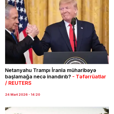
Netanyahu Trampı İranla müharibəyə
başlamağa necə inandırıb?
- Təfərrüatlar
/ REUTERS
24 Mart 2026 - 14:20