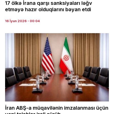
17 ölkə İrana qarşı sanksiyaları ləğv
etməyə hazır olduqlarını bəyan etdi
16 İyun 2026 - 00:04
İran ABŞ-a müqavilənin imzalanması üçün