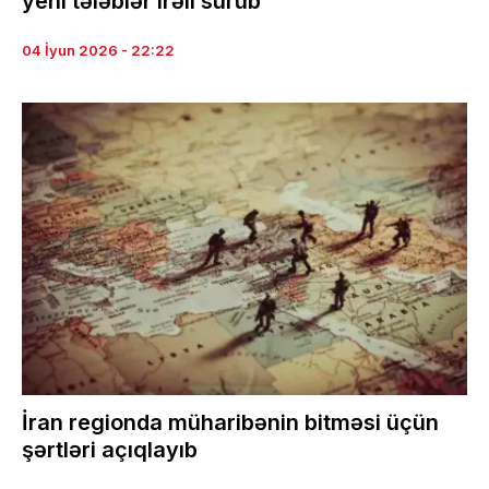
yeni tələblər irəli sürüb
04 İyun 2026 - 22:22
İran regionda müharibənin bitməsi üçün
şərtləri açıqlayıb