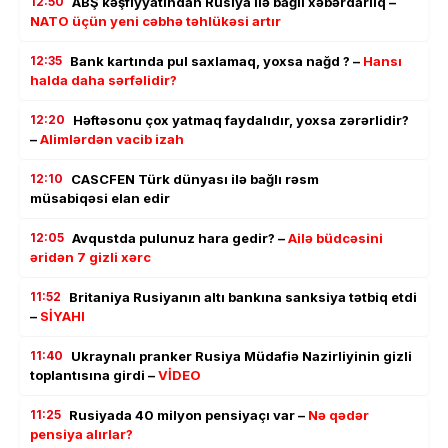
12:50
ABŞ kəşfiyyatından Rusiya ilə bağlı xəbərdarlıq –
NATO üçün yeni cəbhə təhlükəsi artır
12:35
Bank kartında pul saxlamaq, yoxsa nağd ? –
Hansı
halda daha sərfəlidir?
12:20
Həftəsonu çox yatmaq faydalıdır, yoxsa zərərlidir?
–
Alimlərdən vacib izah
12:10
CASCFEN Türk dünyası ilə bağlı rəsm
müsabiqəsi elan edir
12:05
Avqustda pulunuz hara gedir? –
Ailə büdcəsini
əridən 7 gizli xərc
11:52
Britaniya Rusiyanın altı bankına sanksiya tətbiq etdi
–
SİYAHI
11:40
Ukraynalı pranker Rusiya Müdafiə Nazirliyinin gizli
toplantısına girdi –
VİDEO
11:25
Rusiyada 40 milyon pensiyaçı var –
Nə qədər
pensiya alırlar?