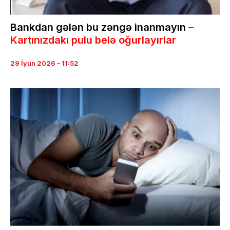
Bankdan gələn bu zəngə inanmayın
–
Kartınızdakı pulu belə oğurlayırlar
29 İyun 2026 - 11:52