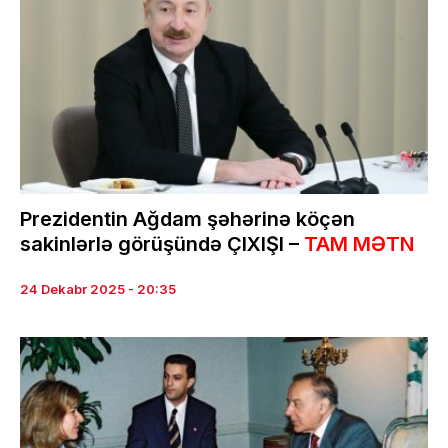
Prezidentin Ağdam şəhərinə köçən
sakinlərlə görüşündə ÇIXIŞI –
TAM MƏTN
24 Dekabr 2025 - 20:35