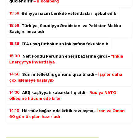
gücləndirir
– Bloomberg
15:58
Ədliyyə naziri Lerikdə vətəndaşları qəbul edib
15:56
Türkiyə, Səudiyyə Ərəbistanı və Pakistan Məkkə
Sazişini imzaladı
15:36
EFA uşaq futbolunun inkişafına fokuslanıb
15:00
Neft Fondu Perunun enerji bazarına girdi –
“Inkia
Energy”yə investisiya
14:50
Süni intellekt iş gününü qısaltmadı –
İşçilər daha
çox işləməyə başlayıb
14:30
ABŞ kəşfiyyatı xəbərdarlıq etdi –
Rusiya NATO
ölkəsinə hücum edə bilər
14:10
Hörmüz boğazında kritik razılaşma –
İran və Oman
60 günlük plan hazırladı