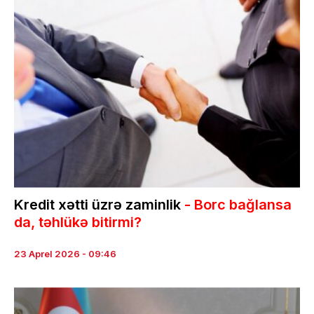
Kredit xətti üzrə zaminlik
- Borc bağlansa
da, təhlükə bitirmi?
23 Aprel 2026 - 09:46