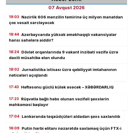
07 Avqust 2026
19:03
Nazirlik 606 mənzilin təmirinə üç milyon manatdan
çox vəsait xərcləyəcək
18:44
Azərbaycanda yüksək əməkhaqqlı vakansiyalar
hansı sahələrə aiddir?
18:24
Dövlət orqanlarında 9 vakant inzibati vəzifə üzrə
daxili müsahibə elan olundu
18:02
Jurnalistika ixtisası üzrə qabiliyyət imtahanının
nəticələri açıqlandı
17:43
Həftəsonu güclü külək əsəcək – XƏBƏRDARLIQ
17:23
Rüşvətlə bağlı həbs olunan vəzifəli şəxslərin
məhkəməsi başlayır
17:04
Lənkəranda təqaüdçüləri aldadan şəxs saxlanılıb
16:09
Putin hərbi elitanı nəzarətdə saxlamaq üçün FTX-i