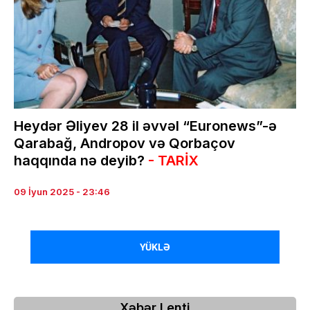
Heydər Əliyev 28 il əvvəl “Euronews”-ə
Qarabağ, Andropov və Qorbaçov
haqqında nə deyib?
- TARİX
09 İyun 2025 - 23:46
YÜKLƏ
Xəbər Lenti