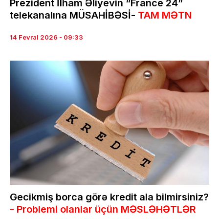
Prezident İlham Əliyevin “France 24”
telekanalına MÜSAHİBƏSİ-
TAM MƏTN
14 Fevral 2026 - 09:33
Gecikmiş borca görə kredit ala bilmirsiniz?
- Problemi olanlar üçün MƏSLƏHƏTLƏR