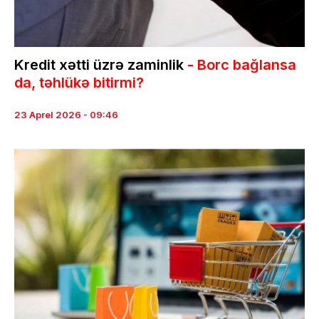
Kredit xətti üzrə zaminlik
- Borc bağlansa
da, təhlükə bitirmi?
23 Aprel 2026 - 09:46