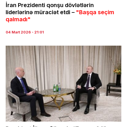
İran Prezidenti qonşu dövlətlərin
liderlərinə müraciət etdi –
"Başqa seçim
qalmadı"
04 Mart 2026 - 21:01