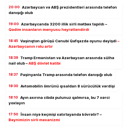
20:00
Azərbaycan və ABŞ prezidentləri arasında telefon
danışığı olub
19:00
Azərbaycanda 3200 illik sirli mətbəx tapıldı –
Qədim insanların menyusu heyrətləndirdi
18:45
Vaşinqton görüşü Cənubi Qafqazda oyunu dəyişdi
–
Azərbaycanın rolu artır
18:39
Tramp Ermənistan və Azərbaycan arasında sülhə
nail olub –
ABŞ dövlət katibi
18:37
Paşinyanla Tramp arasında telefon danışığı olub
18:30
Avtomobilin ömrünü qısaldan 8 sürücülük vərdişi
18:10
Ayın axırına cibdə pulunuz qalmırsa, bu 7 xərci
yoxlayın
17:50
İnsan niyə keçmişi xatırlayanda kövrəlir? –
Beynimizin sirli mexanizmi