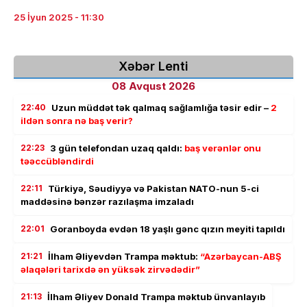
25 İyun 2025 - 11:30
Xəbər Lenti
08 Avqust 2026
22:40
Uzun müddət tək qalmaq sağlamlığa təsir edir –
2
ildən sonra nə baş verir?
22:23
3 gün telefondan uzaq qaldı:
baş verənlər onu
təəccübləndirdi
22:11
Türkiyə, Səudiyyə və Pakistan NATO-nun 5-ci
maddəsinə bənzər razılaşma imzaladı
22:01
Goranboyda evdən 18 yaşlı gənc qızın meyiti tapıldı
21:21
İlham Əliyevdən Trampa məktub:
“Azərbaycan-ABŞ
əlaqələri tarixdə ən yüksək zirvədədir”
21:13
İlham Əliyev Donald Trampa məktub ünvanlayıb