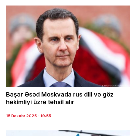
Bəşər Əsəd Moskvada rus dili və göz
həkimliyi üzrə təhsil alır
15 Dekabr 2025 - 19:55