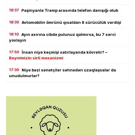
18:37
Paşinyanla Tramp arasında telefon danışığı olub
18:30
Avtomobilin ömrünü qısaldan 8 sürücülük vərdişi
18:10
Ayın axırına cibdə pulunuz qalmırsa, bu 7 xərci
yoxlayın
17:50
İnsan niyə keçmişi xatırlayanda kövrəlir? –
Beynimizin sirli mexanizmi
17:30
Niyə bəzi sənətçilər səhnədən uzaqlaşsalar da
unudulmurlar?