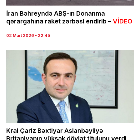
İran Bəhreyndə ABŞ-ın Donanma
qərargahına raket zərbəsi endirib –
VİDEO
02 Mart 2026 - 22:45
Kral Çarlz Bəxtiyar Aslanbəyliyə
Britaniyanın yüksək dövlət titulunu verdi