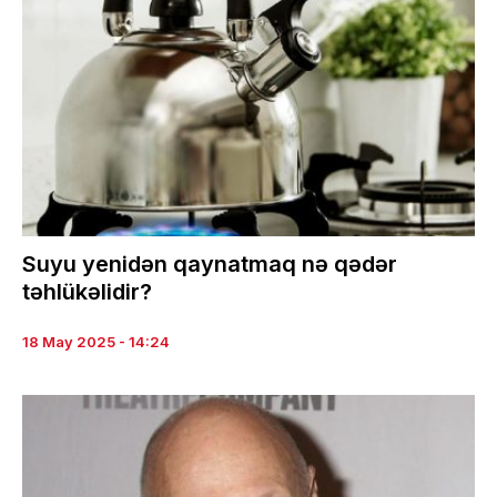
Suyu yenidən qaynatmaq nə qədər
təhlükəlidir?
18 May 2025 - 14:24