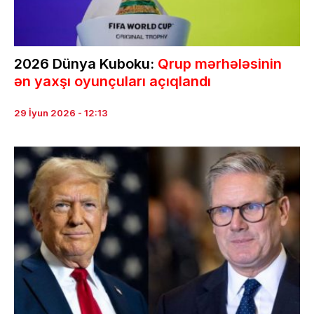
2026 Dünya Kuboku:
Qrup mərhələsinin
ən yaxşı oyunçuları açıqlandı
29 İyun 2026 - 12:13