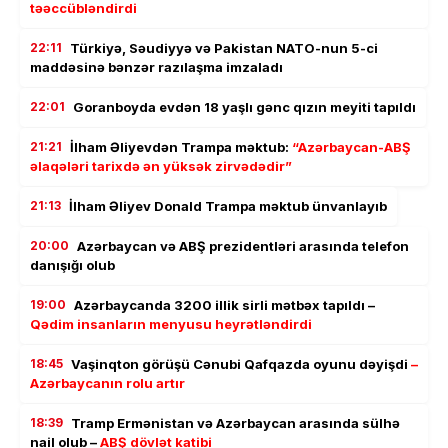
təəccübləndirdi
22:11
Türkiyə, Səudiyyə və Pakistan NATO-nun 5-ci
maddəsinə bənzər razılaşma imzaladı
22:01
Goranboyda evdən 18 yaşlı gənc qızın meyiti tapıldı
21:21
İlham Əliyevdən Trampa məktub:
“Azərbaycan-ABŞ
əlaqələri tarixdə ən yüksək zirvədədir”
21:13
İlham Əliyev Donald Trampa məktub ünvanlayıb
20:00
Azərbaycan və ABŞ prezidentləri arasında telefon
danışığı olub
19:00
Azərbaycanda 3200 illik sirli mətbəx tapıldı –
Qədim insanların menyusu heyrətləndirdi
18:45
Vaşinqton görüşü Cənubi Qafqazda oyunu dəyişdi
–
Azərbaycanın rolu artır
18:39
Tramp Ermənistan və Azərbaycan arasında sülhə
nail olub –
ABŞ dövlət katibi