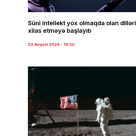
Süni intellekt yox olmaqda olan dilləri
xilas etməyə başlayıb
02 Avqust 2026 - 19:30