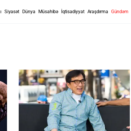
ı
Siyasət
Dünya
Müsahibə
İqtisadiyyat
Araşdırma
Gündəm