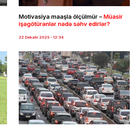
Motivasiya maaşla ölçülmür –
Müasir
işəgötürənlər nədə səhv edirlər?
22 Dekabr 2025 - 12:34