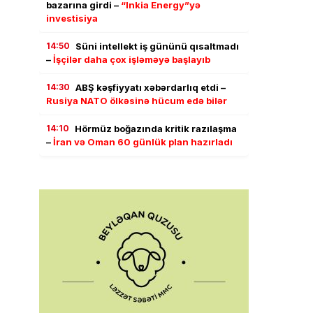
bazarına girdi –
“Inkia Energy”yə
investisiya
14:50
Süni intellekt iş gününü qısaltmadı
–
İşçilər daha çox işləməyə başlayıb
14:30
ABŞ kəşfiyyatı xəbərdarlıq etdi –
Rusiya NATO ölkəsinə hücum edə bilər
14:10
Hörmüz boğazında kritik razılaşma
–
İran və Oman 60 günlük plan hazırladı