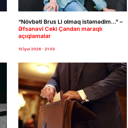
“Növbəti Brus Li olmaq istəmədim…” –
Əfsanəvi Ceki Çandan maraqlı
açıqlamalar
15 İyul 2026 - 21:53