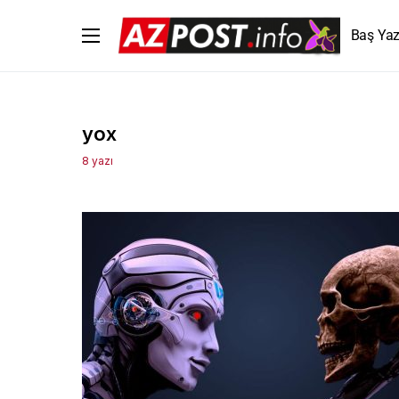
Baş Yaz
yox
8 yazı