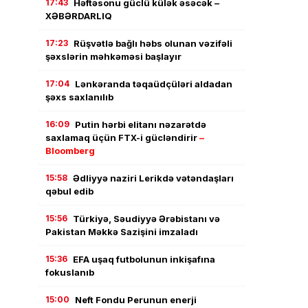
17:43
Həftəsonu güclü külək əsəcək –
XƏBƏRDARLIQ
17:23
Rüşvətlə bağlı həbs olunan vəzifəli
şəxslərin məhkəməsi başlayır
17:04
Lənkəranda təqaüdçüləri aldadan
şəxs saxlanılıb
16:09
Putin hərbi elitanı nəzarətdə
saxlamaq üçün FTX-i gücləndirir
–
Bloomberg
15:58
Ədliyyə naziri Lerikdə vətəndaşları
qəbul edib
15:56
Türkiyə, Səudiyyə Ərəbistanı və
Pakistan Məkkə Sazişini imzaladı
15:36
EFA uşaq futbolunun inkişafına
fokuslanıb
15:00
Neft Fondu Perunun enerji