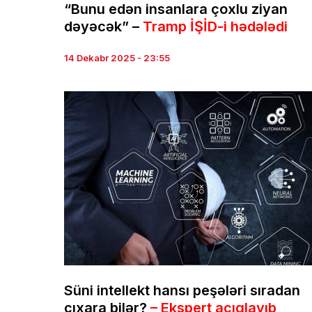
“Bunu edən insanlara çoxlu ziyan
dəyəcək” –
Tramp İŞİD-i hədələdi
14 Dekabr 2025 - 23:55
Süni intellekt hansı peşələri sıradan
çıxara bilər?
– Ekspert açıqlayıb