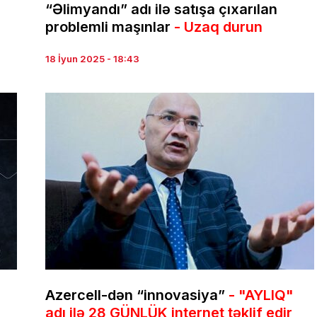
“Əlimyandı” adı ilə satışa çıxarılan
problemli maşınlar
- Uzaq durun
18 İyun 2025 - 18:43
Azercell-dən “innovasiya”
- "AYLIQ"
adı ilə 28 GÜNLÜK internet təklif edir