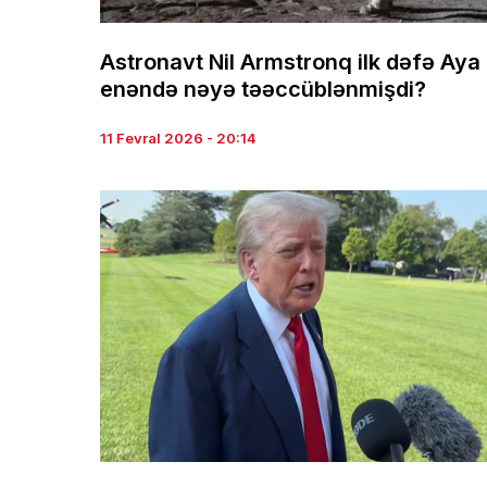
Astronavt Nil Armstronq ilk dəfə Aya
enəndə nəyə təəccüblənmişdi?
11 Fevral 2026 - 20:14