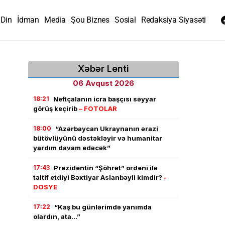
Din
İdman
Media
Şou Biznes
Sosial
Redaksiya Siyasəti
Xəbər Lenti
06 Avqust 2026
18:21
Neftçalanın icra başçısı səyyar
görüş keçirib
– FOTOLAR
18:00
“Azərbaycan Ukraynanın ərazi
bütövlüyünü dəstəkləyir və humanitar
yardım davam edəcək”
17:43
Prezidentin “Şöhrət” ordeni ilə
təltif etdiyi Bəxtiyar Aslanbəyli kimdir?
-
DOSYE
17:22
“Kaş bu günlərimdə yanımda
olardın, ata…”