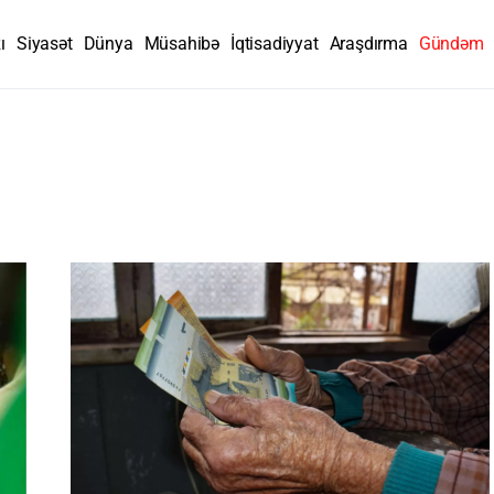
ı
Siyasət
Dünya
Müsahibə
İqtisadiyyat
Araşdırma
Gündəm