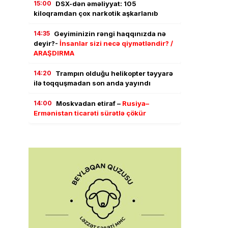
15:00
DSX-dən əməliyyat: 105
kiloqramdan çox narkotik aşkarlanıb
14:35
Geyiminizin rəngi haqqınızda nə
deyir?-
İnsanlar sizi necə qiymətləndir? /
ARAŞDIRMA
14:20
Trampın olduğu helikopter təyyarə
ilə toqquşmadan son anda yayındı
14:00
Moskvadan etiraf –
Rusiya–
Ermənistan ticarəti sürətlə çökür