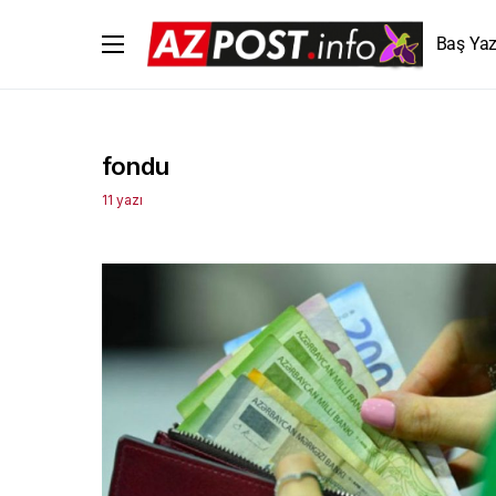
Baş Yaz
fondu
11 yazı