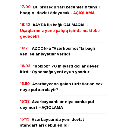
17:00
Bu prosedurları keçənlərin təhsil
haqqını dövlət ödəyəcək
- AÇIQLAMA
16:42
AAYDA ilə bağlı QALMAQAL
-
Uşaqlarımız yenə palçıq içində məktəbə
gedəcək?
16:21
AZCON-a “Azərkosmos”la bağlı
yeni səlahiyyətlər verildi
16:03
“Roblox” 70 milyard dollar dəyər
itirdi: Oynamağa yeni oyun yoxdur
15:50
Azərbaycana gələn turistlər ən çox
nəyə pul xərcləyir?
15:38
Azərbaycanlılar niyə banka pul
qoymur? – AÇIQLAMA
15:19
Azərbaycanda yeni dövlət
standartları qəbul edildi