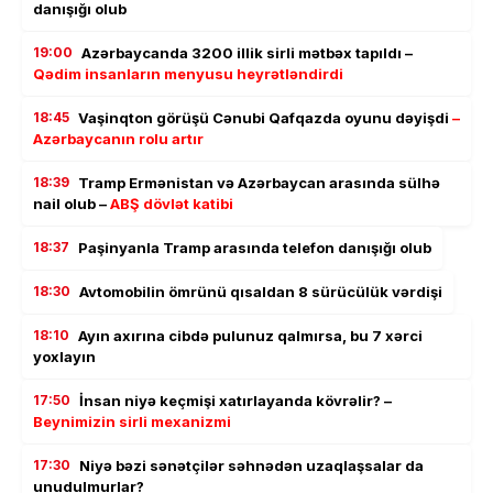
danışığı olub
19:00
Azərbaycanda 3200 illik sirli mətbəx tapıldı –
Qədim insanların menyusu heyrətləndirdi
18:45
Vaşinqton görüşü Cənubi Qafqazda oyunu dəyişdi
–
Azərbaycanın rolu artır
18:39
Tramp Ermənistan və Azərbaycan arasında sülhə
nail olub –
ABŞ dövlət katibi
18:37
Paşinyanla Tramp arasında telefon danışığı olub
18:30
Avtomobilin ömrünü qısaldan 8 sürücülük vərdişi
18:10
Ayın axırına cibdə pulunuz qalmırsa, bu 7 xərci
yoxlayın
17:50
İnsan niyə keçmişi xatırlayanda kövrəlir? –
Beynimizin sirli mexanizmi
17:30
Niyə bəzi sənətçilər səhnədən uzaqlaşsalar da
unudulmurlar?