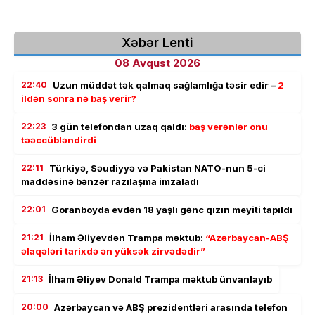
Xəbər Lenti
08 Avqust 2026
22:40
Uzun müddət tək qalmaq sağlamlığa təsir edir –
2
ildən sonra nə baş verir?
22:23
3 gün telefondan uzaq qaldı:
baş verənlər onu
təəccübləndirdi
22:11
Türkiyə, Səudiyyə və Pakistan NATO-nun 5-ci
maddəsinə bənzər razılaşma imzaladı
22:01
Goranboyda evdən 18 yaşlı gənc qızın meyiti tapıldı
21:21
İlham Əliyevdən Trampa məktub:
“Azərbaycan-ABŞ
əlaqələri tarixdə ən yüksək zirvədədir”
21:13
İlham Əliyev Donald Trampa məktub ünvanlayıb
20:00
Azərbaycan və ABŞ prezidentləri arasında telefon