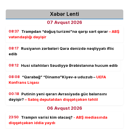
Xəbər Lenti
07 Avqust 2026
08:37
Trampdan “doğuş turizmi”nə qarşı sərt qərar
– ABŞ
vətəndaşlığı dəyişir
08:17
Rusiyanın zərbələri Qara dənizdə nəqliyyatı iflic
edib
08:12
Husi silahlıları Səudiyyə Ərəbistanına hucum edib
08:08
“Qarabağ” “Dinamo”Kiyev-ə uduzub –
UEFA
Konfrans Liqası
00:18
Putinin yeni qərarı Avrasiyada güc balansını
dəyişir?
– Sabiq deputatdan diqqətçəkən təhlil
06 Avqust 2026
23:50
Trampın varisi kim olacaq?
- ABŞ mediasında
diqqətçəkən iddia yaydı