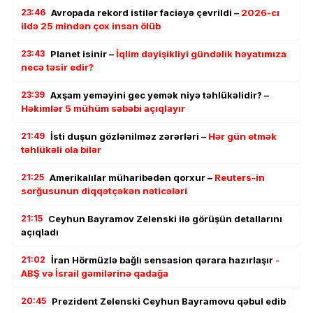
23:46
Avropada rekord istilər faciəyə çevrildi –
2026-cı
ildə 25 mindən çox insan ölüb
23:43
Planet isinir –
İqlim dəyişikliyi gündəlik həyatımıza
necə təsir edir?
23:39
Axşam yeməyini gec yemək niyə təhlükəlidir? –
Həkimlər 5 mühüm səbəbi açıqlayır
21:49
İsti duşun gözlənilməz zərərləri –
Hər gün etmək
təhlükəli ola bilər
21:25
Amerikalılar müharibədən qorxur –
Reuters-in
sorğusunun diqqətçəkən nəticələri
21:15
Ceyhun Bayramov Zelenski ilə görüşün detallarını
açıqladı
21:02
İran Hörmüzlə bağlı sensasion qərara hazırlaşır
-
ABŞ və İsrail gəmilərinə qadağa
20:45
Prezident Zelenski Ceyhun Bayramovu qəbul edib