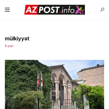
mülkiyyət
6 yazı