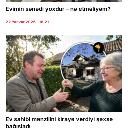
Evimin sənədi yoxdur – nə etməliyəm?
22 Yanvar 2026 - 18:21
Ev sahibi mənzilini kirayə verdiyi şəxsə
bağışladı