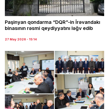
Paşinyan qondarma “DQR”-in İrəvandakı
binasının rəsmi qeydiyyatını ləğv edib
27 May 2026 - 15:14