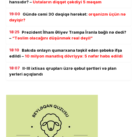
hansıdır? –
Ustaların diqqət çəkdiyi 5 məqam
19:00
Gündə cəmi 30 dəqiqə hərəkət:
orqanizm üçün nə
dəyişir?
18:25
Prezident İlham Əliyev Trampa İranla bağlı nə dedi?
–
“Təslim olacağını düşünmək real deyil”
18:10
Bakıda onlayn qumarxana təşkil edən şəbəkə ifşa
edildi –
10 milyon manatlıq dövriyyə: 5 nəfər həbs edildi
18:07
II-III ixtisas qrupları üzrə qəbul şərtləri və plan
yerləri açıqlandı