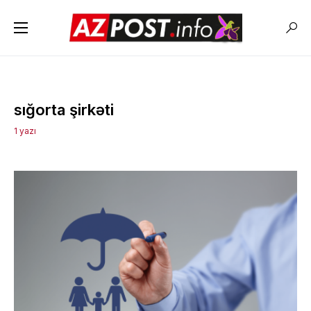
sığorta şirkəti
1 yazı