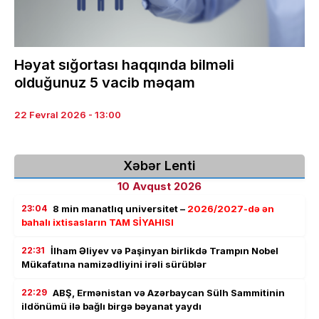
Həyat sığortası haqqında bilməli
olduğunuz 5 vacib məqam
22 Fevral 2026 - 13:00
Xəbər Lenti
10 Avqust 2026
23:04
8 min manatlıq universitet –
2026/2027-də ən
bahalı ixtisasların TAM SİYAHISI
22:31
İlham Əliyev və Paşinyan birlikdə Trampın Nobel
Mükafatına namizədliyini irəli sürüblər
22:29
ABŞ, Ermənistan və Azərbaycan Sülh Sammitinin
ildönümü ilə bağlı birgə bəyanat yaydı