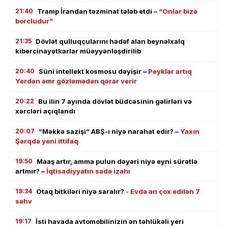
21:40
Tramp İrandan təzminat tələb etdi –
“Onlar bizə
borcludur”
21:35
Dövlət qulluqçularını hədəf alan beynəlxalq
kibercinayətkarlar müəyyənləşdirilib
20:40
Süni intellekt kosmosu dəyişir –
Peyklər artıq
Yerdən əmr gözləmədən qərar verir
20:22
Bu ilin 7 ayında dövlət büdcəsinin gəlirləri və
xərcləri açıqlandı
20:07
“Məkkə sazişi” ABŞ-ı niyə narahat edir? –
Yaxın
Şərqdə yeni ittifaq
19:50
Maaş artır, amma pulun dəyəri niyə eyni sürətlə
artmır? –
İqtisadiyyatın sadə izahı
19:34
Otaq bitkiləri niyə saralır?
- Evdə ən çox edilən 7
səhv
19:17
İsti havada avtomobilinizin ən təhlükəli yeri