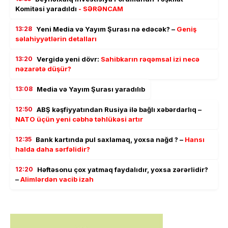
Komitəsi yaradıldı
- SƏRƏNCAM
13:28
Yeni Media və Yayım Şurası nə edəcək? –
Geniş
səlahiyyətlərin detalları
13:20
Vergidə yeni dövr:
Sahibkarın rəqəmsal izi necə
nəzarətə düşür?
13:08
Media və Yayım Şurası yaradılıb
12:50
ABŞ kəşfiyyatından Rusiya ilə bağlı xəbərdarlıq –
NATO üçün yeni cəbhə təhlükəsi artır
12:35
Bank kartında pul saxlamaq, yoxsa nağd ? –
Hansı
halda daha sərfəlidir?
12:20
Həftəsonu çox yatmaq faydalıdır, yoxsa zərərlidir?
–
Alimlərdən vacib izah