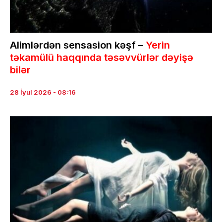
Alimlərdən sensasion kəşf –
Yerin
təkamülü haqqında təsəvvürlər dəyişə
bilər
28 İyul 2026 - 08:16