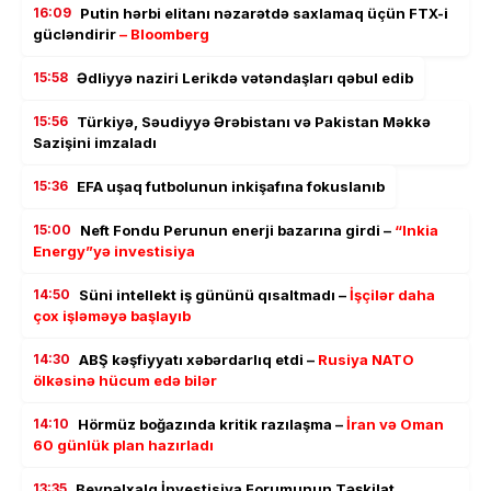
16:09
Putin hərbi elitanı nəzarətdə saxlamaq üçün FTX-i
gücləndirir
– Bloomberg
15:58
Ədliyyə naziri Lerikdə vətəndaşları qəbul edib
15:56
Türkiyə, Səudiyyə Ərəbistanı və Pakistan Məkkə
Sazişini imzaladı
15:36
EFA uşaq futbolunun inkişafına fokuslanıb
15:00
Neft Fondu Perunun enerji bazarına girdi –
“Inkia
Energy”yə investisiya
14:50
Süni intellekt iş gününü qısaltmadı –
İşçilər daha
çox işləməyə başlayıb
14:30
ABŞ kəşfiyyatı xəbərdarlıq etdi –
Rusiya NATO
ölkəsinə hücum edə bilər
14:10
Hörmüz boğazında kritik razılaşma –
İran və Oman
60 günlük plan hazırladı
13:35
Beynəlxalq İnvestisiya Forumunun Təşkilat