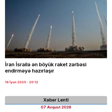
İran İsrailə ən böyük raket zərbəsi
endirməyə hazırlaşır
16 İyun 2025 - 20:12
Xəbər Lenti
07 Avqust 2026