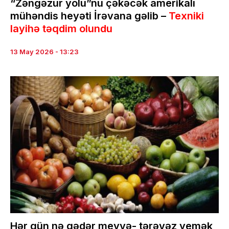
“Zəngəzur yolu”nu çəkəcək amerikalı
mühəndis heyəti İrəvana gəlib –
Texniki
layihə təqdim olundu
13 May 2026 - 13:23
Hər gün nə qədər meyvə- tərəvəz yemək