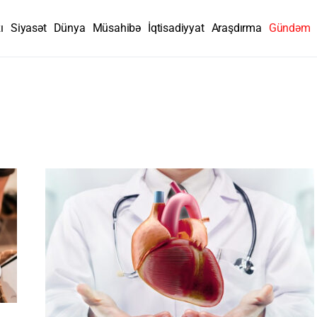
ı
Siyasət
Dünya
Müsahibə
İqtisadiyyat
Araşdırma
Gündəm