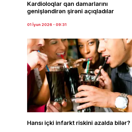
Kardioloqlar qan damarlarını
genişləndirən şirəni açıqladılar
01 İyun 2026 - 09:31
Hansı içki infarkt riskini azalda bilər?