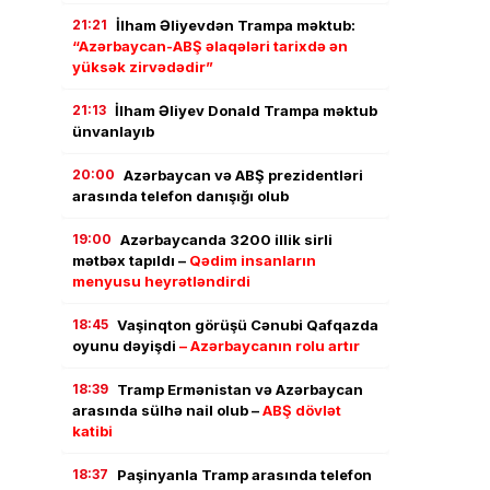
21:21
İlham Əliyevdən Trampa məktub:
“Azərbaycan-ABŞ əlaqələri tarixdə ən
yüksək zirvədədir”
21:13
İlham Əliyev Donald Trampa məktub
ünvanlayıb
20:00
Azərbaycan və ABŞ prezidentləri
arasında telefon danışığı olub
19:00
Azərbaycanda 3200 illik sirli
mətbəx tapıldı –
Qədim insanların
menyusu heyrətləndirdi
18:45
Vaşinqton görüşü Cənubi Qafqazda
oyunu dəyişdi
– Azərbaycanın rolu artır
18:39
Tramp Ermənistan və Azərbaycan
arasında sülhə nail olub –
ABŞ dövlət
katibi
18:37
Paşinyanla Tramp arasında telefon