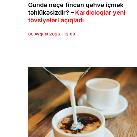
Gündə neçə fincan qəhvə içmək
təhlükəsizdir? –
Kardioloqlar yeni
tövsiyələri açıqladı
06 Avqust 2026 - 13:00