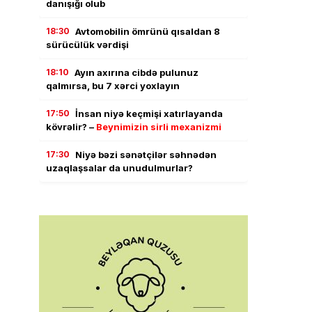
danışığı olub
18:30
Avtomobilin ömrünü qısaldan 8
sürücülük vərdişi
18:10
Ayın axırına cibdə pulunuz
qalmırsa, bu 7 xərci yoxlayın
17:50
İnsan niyə keçmişi xatırlayanda
kövrəlir? –
Beynimizin sirli mexanizmi
17:30
Niyə bəzi sənətçilər səhnədən
uzaqlaşsalar da unudulmurlar?