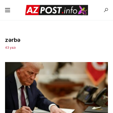
zərbə
43 yazı