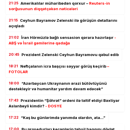
21:25
Amerikalılar müharibədən qorxur –
Reuters-in
sorğusunun diqqətçəkən nəticələri
21:15
Ceyhun Bayramov Zelenski ilə görüşün detallarını
açıqladı
21:02
İran Hörmüzlə bağlı sensasion qərara hazırlaşır
-
ABŞ və İsrail gəmilərinə qadağa
20:45
Prezident Zelenski Ceyhun Bayramovu qəbul edib
18:21
Neftçalanın icra başçısı səyyar görüş keçirib
–
FOTOLAR
18:00
“Azərbaycan Ukraynanın ərazi bütövlüyünü
dəstəkləyir və humanitar yardım davam edəcək”
17:43
Prezidentin “Şöhrət” ordeni ilə təltif etdiyi Bəxtiyar
Aslanbəyli kimdir?
- DOSYE
17:22
“Kaş bu günlərimdə yanımda olardın, ata…”
17:00
Bu prosedurları keçənlərin təhsil haqqını dövlət