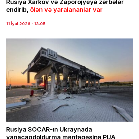
Rusiya Xarkov və Zaporojyeyə zərbələr
endirib,
ölən və yaralananlar var
11 İyul 2026 - 13:05
Rusiya SOCAR-ın Ukraynada
yanacaqdoldurma məntəqəsinə PUA