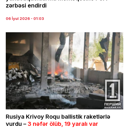
zərbəsi endirdi
06 İyul 2026 - 01:03
Rusiya Krivoy Roqu ballistik raketlərlə
vurdu –
3 nəfər ölüb, 19 yaralı var