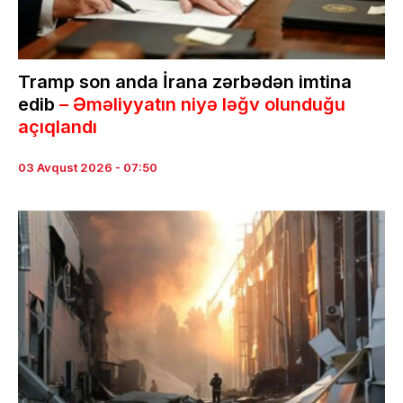
Tramp son anda İrana zərbədən imtina
edib
– Əməliyyatın niyə ləğv olunduğu
açıqlandı
03 Avqust 2026 - 07:50