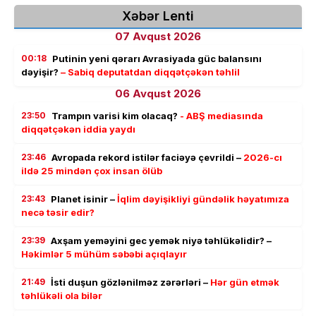
Xəbər Lenti
07 Avqust 2026
00:18
Putinin yeni qərarı Avrasiyada güc balansını
dəyişir?
– Sabiq deputatdan diqqətçəkən təhlil
06 Avqust 2026
23:50
Trampın varisi kim olacaq?
- ABŞ mediasında
diqqətçəkən iddia yaydı
23:46
Avropada rekord istilər faciəyə çevrildi –
2026-cı
ildə 25 mindən çox insan ölüb
23:43
Planet isinir –
İqlim dəyişikliyi gündəlik həyatımıza
necə təsir edir?
23:39
Axşam yeməyini gec yemək niyə təhlükəlidir? –
Həkimlər 5 mühüm səbəbi açıqlayır
21:49
İsti duşun gözlənilməz zərərləri –
Hər gün etmək
təhlükəli ola bilər