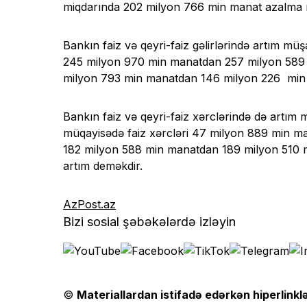
miqdarında 202 milyon 766 min manat azalma
Bankın faiz və qeyri-faiz gəlirlərində artım müş
245 milyon 970 min manatdan 257 milyon 589 min
milyon 793 min manatdan 146 milyon 226 min 
Bankın faiz və qeyri-faiz xərclərində də artım m
müqayisədə faiz xərcləri 47 milyon 889 min ma
182 milyon 588 min manatdan 189 milyon 510 m
artım deməkdir.
AzPost.az
Bizi sosial şəbəkələrdə izləyin
©
Materiallardan istifadə edərkən hiperlinklə