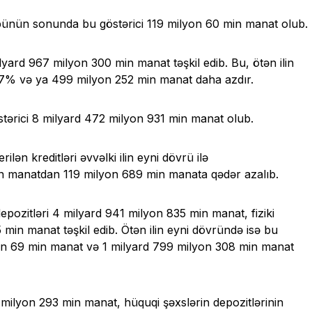
 rübünün sonunda bu göstərici 119 milyon 60 min manat olub.
ard 967 milyon 300 min manat təşkil edib. Bu, ötən ilin
.7% və ya 499 milyon 252 min manat daha azdır.
östərici 8 milyard 472 milyon 931 min manat olub.
ilən kreditləri əvvəlki ilin eyni dövrü ilə
n manatdan 119 milyon 689 min manata qədər azalıb.
ozitləri 4 milyard 941 milyon 835 min manat, fiziki
5 min manat təşkil edib. Ötən ilin eyni dövründə isə bu
yon 69 min manat və 1 milyard 799 milyon 308 min manat
33 milyon 293 min manat, hüquqi şəxslərin depozitlərinin