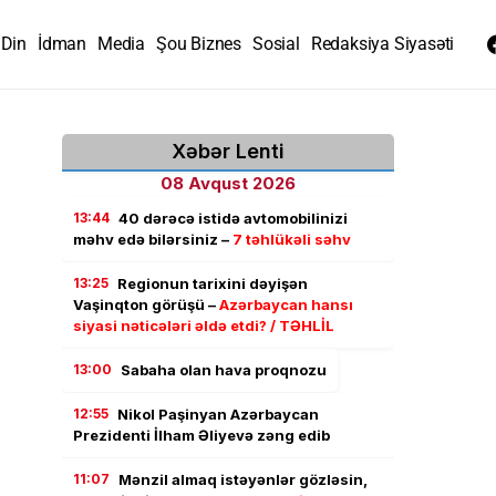
Din
İdman
Media
Şou Biznes
Sosial
Redaksiya Siyasəti
Xəbər Lenti
08 Avqust 2026
13:44
40 dərəcə istidə avtomobilinizi
məhv edə bilərsiniz –
7 təhlükəli səhv
13:25
Regionun tarixini dəyişən
Vaşinqton görüşü –
Azərbaycan hansı
siyasi nəticələri əldə etdi? / TƏHLİL
13:00
Sabaha olan hava proqnozu
12:55
Nikol Paşinyan Azərbaycan
Prezidenti İlham Əliyevə zəng edib
11:07
Mənzil almaq istəyənlər gözləsin,