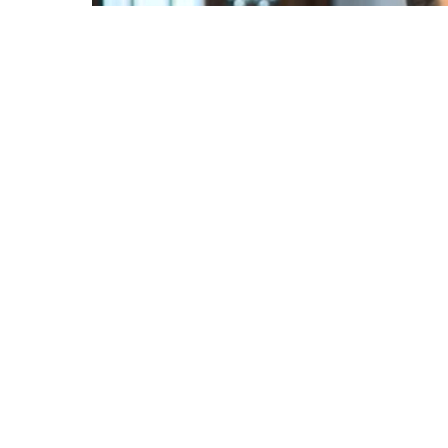
Şaiq Əliyev