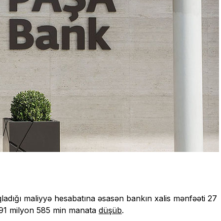
ıqladığı maliyyə hesabatına əsasən bankın xalis mənfəəti 27
 91 milyon 585 min manata
düşüb
.