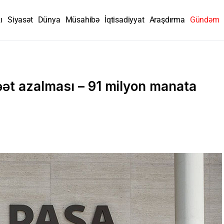
ı
Siyasət
Dünya
Müsahibə
İqtisadiyyat
Araşdırma
Gündəm
ət azalması – 91 milyon manata