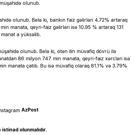
 müşahidə olunub.
ahidə olunub. Belə ki, bankın faiz gəlirləri 4.72% artaraq
 manata, qeyri-faiz gəlirləri isə 10.95 % artaraq 131
manat a yüksəlib.
üşahidə olunub. Belə ki, ötən ilin müvafiq dövrü ilə
natdan 86 milyon 747 min manata, qeyri-faiz xərcləri isə
in manata çatıb. Bu isə müvafiq olaraq 81.1% və 3.79%
AzPost
 istinad olunmalıdır
.