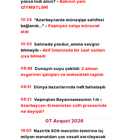
yoxsa indi alsın? –
Bakının yeni
QİYMƏTLƏRİ
10:24
“Azərbaycanla münaqişə səhifəsi
bağlanıb…” –
Paşinyan xalqa müraciət
etdi
10:03
Səhnədə yoxdur, amma sevgisi
bitməyib –
Akif İslamzadə bir saat zaldan
çıxa bilmədi
09:48
Dunayın suyu çəkildi:
2 alman
əsgərinin qalıqları və motosikleti tapıldı
09:31
Dünya bazarlarında neft bahalaşıb
09:21
Vaşinqton Bəyannaməsinin 1 ili –
Azərbaycan-Ermənistan sülh prosesində
nə dəyişdi?
07 Avqust 2026
19:03
Nazirlik 606 mənzilin təmirinə üç
milyon manatdan çox vəsait xərcləyəcək