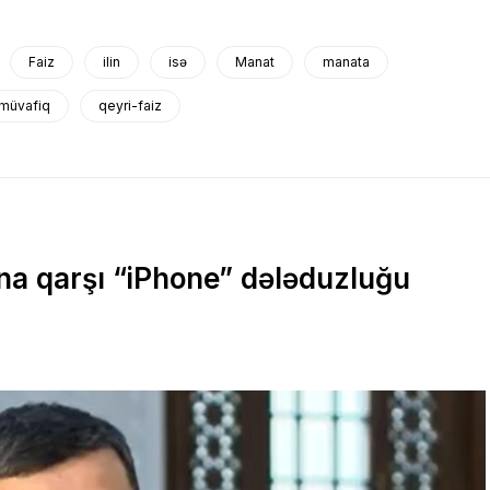
Faiz
ilin
isə
Manat
manata
müvafiq
qeyri-faiz
na qarşı “iPhone” dələduzluğu