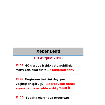
Xəbər Lenti
08 Avqust 2026
13:44
40 dərəcə istidə avtomobilinizi
məhv edə bilərsiniz –
7 təhlükəli səhv
13:25
Regionun tarixini dəyişən
Vaşinqton görüşü –
Azərbaycan hansı
siyasi nəticələri əldə etdi? / TƏHLİL
13:00
Sabaha olan hava proqnozu