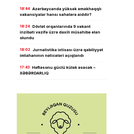
18:44
Azərbaycanda yüksək əməkhaqqlı
vakansiyalar hansı sahələrə aiddir?
18:24
Dövlət orqanlarında 9 vakant
inzibati vəzifə üzrə daxili müsahibə elan
olundu
18:02
Jurnalistika ixtisası üzrə qabiliyyət
imtahanının nəticələri açıqlandı
17:43
Həftəsonu güclü külək əsəcək –
XƏBƏRDARLIQ