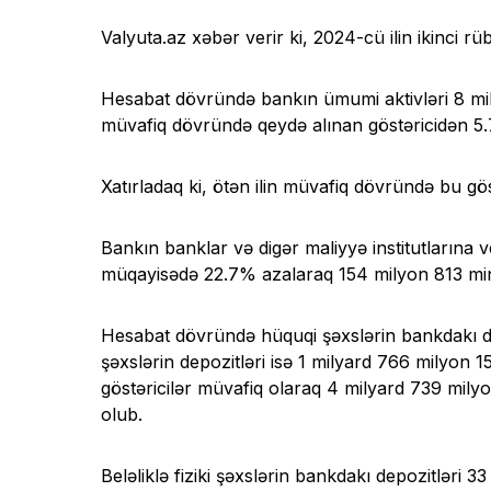
Valyuta.az xəbər verir ki, 2024-cü ilin ikinci
Hesabat dövründə bankın ümumi aktivləri 8 mily
müvafiq dövründə qeydə alınan göstəricidən 5
Xatırladaq ki, ötən ilin müvafiq dövründə bu g
Bankın banklar və digər maliyyə institutlarına ver
müqayisədə 22.7% azalaraq 154 milyon 813 mi
Hesabat dövründə hüquqi şəxslərin bankdakı dep
şəxslərin depozitləri isə 1 milyard 766 milyon 1
göstəricilər müvafiq olaraq 4 milyard 739 mil
olub.
Beləliklə fiziki şəxslərin bankdakı depozitləri 