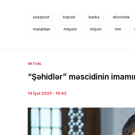
azazpost
Azpost
banka
dövründə
manatdan
milyard
milyon
min
AKTUAL
“Şəhidlər” məscidinin imamı
14 İyul 2025 - 19:42