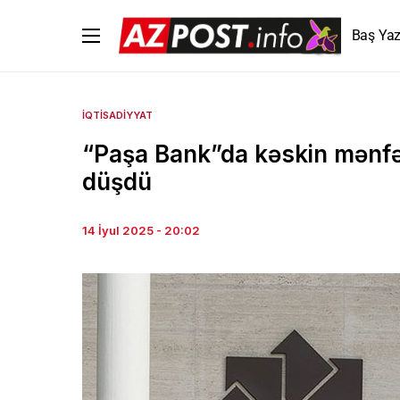
Baş Yaz
İQTISADIYYAT
“Paşa Bank”da kəskin mənfə
düşdü
14 İyul 2025 - 20:02