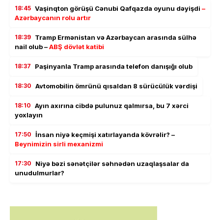
18:45
Vaşinqton görüşü Cənubi Qafqazda oyunu dəyişdi
–
Azərbaycanın rolu artır
18:39
Tramp Ermənistan və Azərbaycan arasında sülhə
nail olub –
ABŞ dövlət katibi
18:37
Paşinyanla Tramp arasında telefon danışığı olub
18:30
Avtomobilin ömrünü qısaldan 8 sürücülük vərdişi
18:10
Ayın axırına cibdə pulunuz qalmırsa, bu 7 xərci
yoxlayın
17:50
İnsan niyə keçmişi xatırlayanda kövrəlir? –
Beynimizin sirli mexanizmi
17:30
Niyə bəzi sənətçilər səhnədən uzaqlaşsalar da
unudulmurlar?