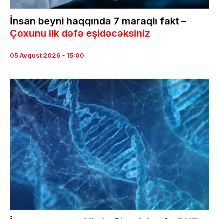
İnsan beyni haqqında 7 maraqlı fakt –
Çoxunu ilk dəfə eşidəcəksiniz
05 Avqust 2026 - 15:00