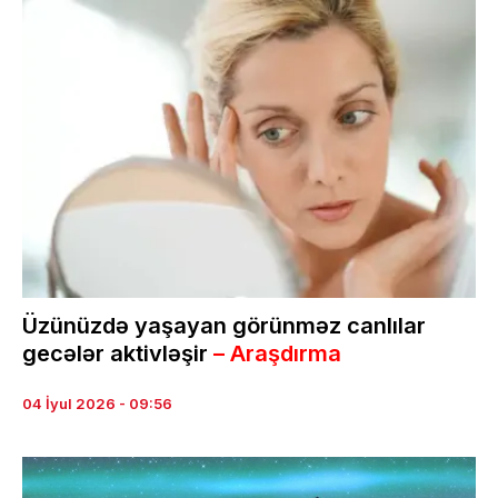
Üzünüzdə yaşayan görünməz canlılar
gecələr aktivləşir
– Araşdırma
04 İyul 2026 - 09:56