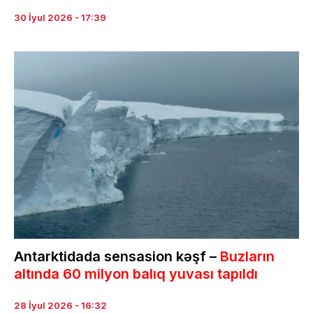
30 İyul 2026 - 17:39
Antarktidada sensasion kəşf –
Buzların
altında 60 milyon balıq yuvası tapıldı
28 İyul 2026 - 16:32