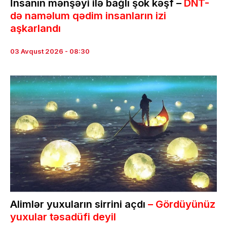
İnsanın mənşəyi ilə bağlı şok kəşf –
DNT-
də naməlum qədim insanların izi
aşkarlandı
03 Avqust 2026 - 08:30
Alimlər yuxuların sirrini açdı
– Gördüyünüz
yuxular təsadüfi deyil