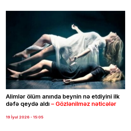
Alimlər ölüm anında beynin nə etdiyini ilk
dəfə qeydə aldı
– Gözlənilməz nəticələr
19 İyul 2026 - 15:05