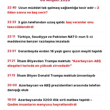
22:40
Uzun müddət tək qalmaq sağlamlığa təsir edir –
2
ildən sonra nə baş verir?
22:23
3 gün telefondan uzaq qaldı:
baş verənlər onu
təəccübləndirdi
22:11
Türkiyə, Səudiyyə və Pakistan NATO-nun 5-ci
maddəsinə bənzər razılaşma imzaladı
22:01
Goranboyda evdən 18 yaşlı gənc qızın meyiti tapıldı
21:21
İlham Əliyevdən Trampa məktub:
“Azərbaycan-ABŞ
əlaqələri tarixdə ən yüksək zirvədədir”
21:13
İlham Əliyev Donald Trampa məktub ünvanlayıb
20:00
Azərbaycan və ABŞ prezidentləri arasında telefon
danışığı olub
19:00
Azərbaycanda 3200 illik sirli mətbəx tapıldı –
Qədim insanların menyusu heyrətləndirdi