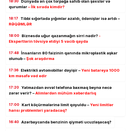
18:30
Dünyada ən çox torpağa sahib olan şəxslər və
qurumlar
– İlk sırada kimdir?
18:17
Tibbi sığortada yığımlar azaldı, ödənişlər isə artdı –
RƏQƏMLƏR
18:00
Biznesdə uğur qazanmağın sirri nədir?
-
Ekspertlərin tövsiyə etdiyi 5 vacib qayda
17:48
İnsanların 80 faizinin qanında mikroplastik aşkar
olunub –
Şok araşdırma
17:36
Elektrikli avtomobillər dəyişir –
Yeni batareya 1000
km məsafə vəd edir
17:20
Yatmazdan əvvəl telefona baxmaq beynə necə
zərər verir? –
Alimlərdən mühüm xəbərdarlıq
17:00
Kart köçürmələrinə limit qoyuldu –
Yeni limitlər
hansı problemləri yaradacaq?
16:40
Azərbaycanda benzinin qiyməti ucuzlaşacaq?