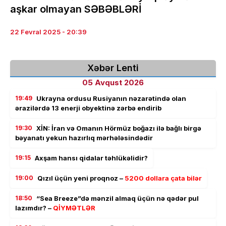
aşkar olmayan SƏBƏBLƏRİ
22 Fevral 2025 - 20:39
Xəbər Lenti
05 Avqust 2026
19:49
Ukrayna ordusu Rusiyanın nəzarətində olan
ərazilərdə 13 enerji obyektinə zərbə endirib
19:30
XİN: İran və Omanın Hörmüz boğazı ilə bağlı birgə
bəyanatı yekun hazırlıq mərhələsindədir
19:15
Axşam hansı qidalar təhlükəlidir?
19:00
Qızıl üçün yeni proqnoz –
5200 dollara çata bilər
18:50
“Sea Breeze”də mənzil almaq üçün nə qədər pul
lazımdır? –
QİYMƏTLƏR