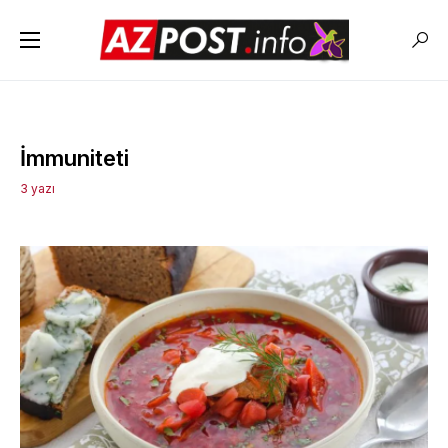
İmmuniteti
3 yazı