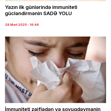
Yazın ilk günlərində immuniteti
gücləndirmənin SADƏ YOLU
28 Mart 2025 - 16:46
İmmuniteti zəiflədən və soyuqdəymənin