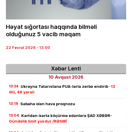
Həyat sığortası haqqında bilməli
olduğunuz 5 vacib məqam
22 Fevral 2026 - 13:00
Xəbər Lenti
10 Avqust 2026
13:34
Ukrayna Tatarıstana PUA-larla zərbə endirib
-13
ölü, 48 yaralı
13:19
Sabaha olan hava proqnozu
13:04
Kartdan-karta köçürmə edənlərə ŞAD XƏBƏR-
Gündəlik limit yoxdur /RƏSMİ