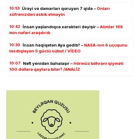
10:53
Ürəyi və damarları qoruyan 7 qida –
Onları
süfrənizdən əskik etməyin
10:42
İnsan yaşlandıqca xarakteri dəyişir –
Alimlər 166
min nəfəri araşdırdı
10:30
İnsan həqiqətən Aya gedib? –
NASA-nın 6 uçuşunu
təsdiqləyən 5 güclü sübut / VİDEO
10:07
Neft yenidən bahalaşır –
Hörmüz böhranı qiyməti
100 dollara qaytara bilər? /ANALİZ