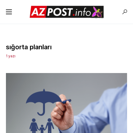
sığorta planları
1 yazı