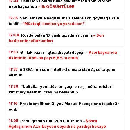
12:34
Ceki Çan Bakıda filmə çəkilir: “Tanrının Zirehi”
Azərbaycanda
– İlk GÖRÜNTÜLƏR
12:15
Şah İsmayılla bağlı mübahisələrə son qoymaq üçün
təklif –
“Müstəqil komissiya yaradılsın”
12:04
Kürdə batan 17 yaşlı qız idmançı imiş
– Son
hadisənin təfərrüatları
11:50
Əmlak bazarı iqtisadiyyatı dəyişir –
Azərbaycanda
tikintinin ÜDM-də payı 6,5%-ə çatıb
11:35
ADSEA-nın süni intellekt siması olan Aysu təqdim
olunub
11:20
“Neftçilər yeni dövrün yaşıl enerji mühəndisləri
kimi” layihəsinin icrasına başlanılıb
11:16
Prezident İlham Əliyev Məsud Pezeşkiana təşəkkür
edib
11:05
İranlı qızdan Hollivud ulduzuna –
Şöhrə
Ağdaşlunun Azərbaycan soyadı ilə yazdığı hekayə